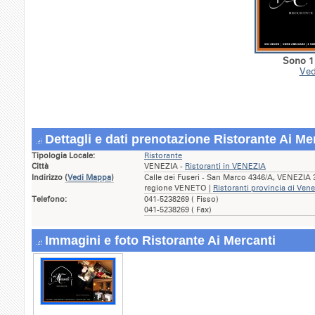
Sono 1 
Ved
Dettagli e dati prenotazione Ristorante Ai Me
Tipologia Locale:
Ristorante
Città
VENEZIA -
Ristoranti in VENEZIA
Indirizzo
(
Vedi Mappa
)
Calle dei Fuseri - San Marco 4346/A, VENEZIA 3
regione VENETO |
Ristoranti provincia di Vene
Telefono:
041-5238269 ( Fisso)
041-5238269 ( Fax)
Immagini e foto Ristorante Ai Mercanti