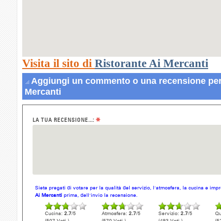
Visita il sito di
Ristorante Ai Mercanti
Aggiungi un commento o una recensione per 
Mercanti
*
LA TUA RECENSIONE...:
Siete pregati di votare per la qualità del servizio, l'atmosfera, la cucina e im
Ai Mercanti
prima, dell'invio la recensione.
Cucina:
2.7
/5
Atmosfera:
2.7
/5
Servizio:
2.7
/5
Qu