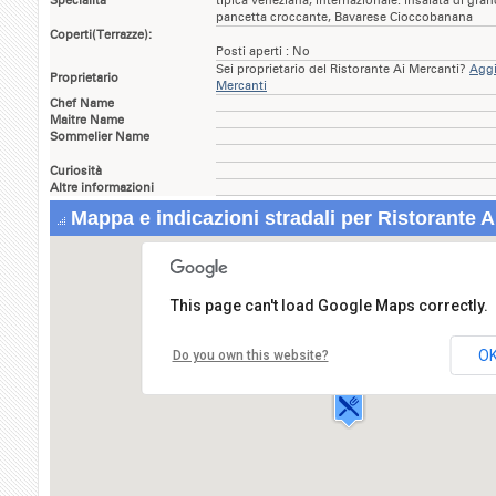
Specialità
tipica veneziana, internazionale: insalata di granc
pancetta croccante, Bavarese Cioccobanana
Coperti(Terrazze):
Posti aperti : No
Sei proprietario del Ristorante Ai Mercanti?
Aggi
Proprietario
Mercanti
Chef Name
Maitre Name
Sommelier Name
Curiosità
Altre informazioni
Mappa e indicazioni stradali per Ristorante A
This page can't load Google Maps correctly.
Ristorante Ai Mercanti
Calle dei Fuseri - San
O
Do you own this website?
Marco,4346/A
30100 VENEZIA