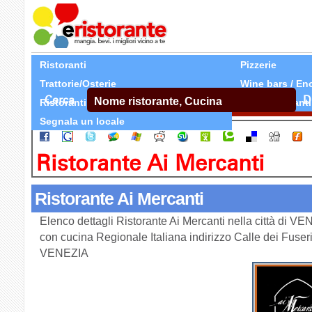
Ristoranti
Pizzerie
Trattorie/Osterie
Wine bars / En
Cerca
D
Ristoranti Etnici
Tutti Ristoranti
Segnala un locale
Ristorante Ai Mercanti
Ristorante Ai Mercanti
Elenco dettagli Ristorante Ai Mercanti nella città di VE
con cucina Regionale Italiana indirizzo Calle dei Fuse
VENEZIA