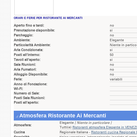
ORARI E FERIE PER RISTORANTE AI MERCANTI
Aperto fino a tardi:
no
Prenotazione disponibile:
si
Parcheggio:
no
Ambiente:
Elegante
Particolarità Ambiente:
Niente in partico
Aria Condizionata:
si
Posti all'interno:
50
Tavoli all'aperto:
si
Sala Riunioni:
no
Aria Fumatori:
no
Alloggio Disponibile:
no
Ferie:
variabili
Anno di Fondazione:
Wi-Fi:
Numero di Sale:
Posti Sala Riunioni:
Posti all'aperto:
Atmosfera Ristorante Ai Mercanti
Elegante
[ Niente in particolare ]
Atmosfera:
Tutti(e)
Ristoranti atmosfera Elegante in VENEZ
Cucina
Regionale Italiana -
Ristoranti cucina Regionale 