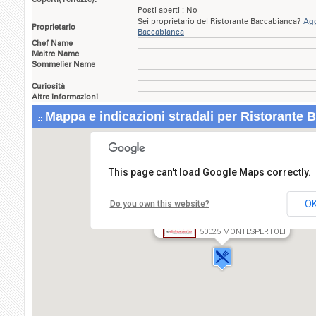
Posti aperti : No
Sei proprietario del Ristorante Baccabianca?
Agg
Proprietario
Baccabianca
Chef Name
Maitre Name
Sommelier Name
Curiosità
Altre informazioni
Mappa e indicazioni stradali per Ristorante 
This page can't load Google Maps correctly.
O
Do you own this website?
Ristorante Baccabianca
Via Lungagnana,129
50025 MONTESPERTOLI