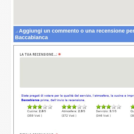
Aggiungi un commento o una recensione per
Baccabianca
*
LA TUA RECENSIONE...:
Siete pregati di votare per la qualità del servizio, l'atmosfera, la cucina e im
Baccabianca
prima, dell'invio la recensione.
Cucina:
2.8
/5
Atmosfera:
2.9
/5
Servizio:
3.1
/5
Qu
(359 Voti )
(372 Voti )
(346 Voti )
(3