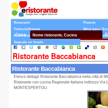
Ristoranti
Pizzerie
Trattorie/Osterie
Wine bars / En
Cerca
D
Ristoranti Etnici
Tutti Ristoranti
Segnala un locale
Ristorante Baccabianca
Ristorante Baccabianca
Elenco dettagli Ristorante Baccabianca nella città d
Ristorante con cucina Regionale Italiana indirizzo Vi
MONTESPERTOLI