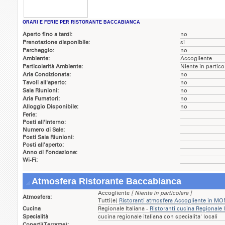
ORARI E FERIE PER RISTORANTE BACCABIANCA
Aperto fino a tardi:
no
Prenotazione disponibile:
si
Parcheggio:
no
Ambiente:
Accogliente
Particolarità Ambiente:
Niente in partico
Aria Condizionata:
no
Tavoli all'aperto:
no
Sala Riunioni:
no
Aria Fumatori:
no
Alloggio Disponibile:
no
Ferie:
Posti all'interno:
Numero di Sale:
Posti Sala Riunioni:
Posti all'aperto:
Anno di Fondazione:
Wi-Fi:
Atmosfera Ristorante Baccabianca
Accogliente
[ Niente in particolare ]
Atmosfera:
Tutti(e)
Ristoranti atmosfera Accogliente in 
Cucina
Regionale Italiana -
Ristoranti cucina Regional
Specialità
cucina regionale italiana con specialita' locali
Coperti(Terrazze):