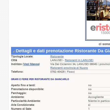
ci sono
Dettagli e dati prenotazione Ristorante Da G
Tipologia Locale:
Ristorante
Città
LANUSEI -
Ristoranti in LANUSEI
Indirizzo
(
Vedi Mappa
)
Via Dei Ciclamini 34, LANUSEI 08045 ( provi
Ristoranti provincia di Nuoro
Telefono:
0782-40428 ( Fisso)
ORARI E FERIE PER RISTORANTE DA GIANCARLO
Aperto fino a tardi:
no
Prenotazione disponibile:
no
Parcheggio:
no
Ambiente:
Accogliente
Particolarità Ambiente:
Niente in partico
Aria Condizionata:
si
Numero di Sale:
1