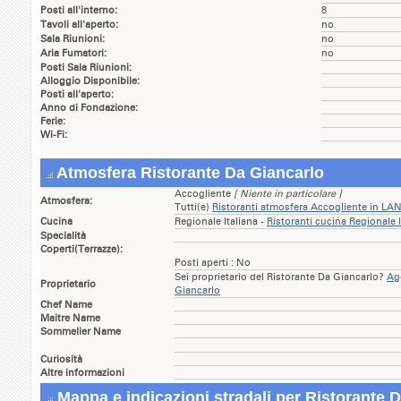
Posti all'interno:
8
Tavoli all'aperto:
no
Sala Riunioni:
no
Aria Fumatori:
no
Posti Sala Riunioni:
Alloggio Disponibile:
Posti all'aperto:
Anno di Fondazione:
Ferie:
Wi-Fi:
Atmosfera Ristorante Da Giancarlo
Accogliente
[ Niente in particolare ]
Atmosfera:
Tutti(e)
Ristoranti atmosfera Accogliente in LA
Cucina
Regionale Italiana -
Ristoranti cucina Regionale 
Specialità
Coperti(Terrazze):
Posti aperti : No
Sei proprietario del Ristorante Da Giancarlo?
Agg
Proprietario
Giancarlo
Chef Name
Maitre Name
Sommelier Name
Curiosità
Altre informazioni
Mappa e indicazioni stradali per Ristorante 