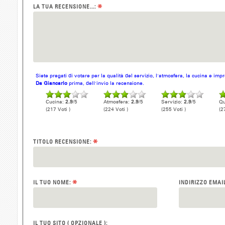
*
LA TUA RECENSIONE...:
Siete pregati di votare per la qualità del servizio, l'atmosfera, la cucina e im
Da Giancarlo
prima, dell'invio la recensione.
Cucina:
2.9
/5
Atmosfera:
2.9
/5
Servizio:
2.9
/5
Qu
(217 Voti )
(224 Voti )
(255 Voti )
(2
*
TITOLO RECENSIONE:
*
IL TUO NOME:
INDIRIZZO EMAI
IL TUO SITO ( OPZIONALE ):