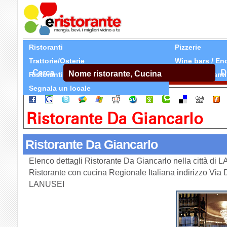
Ristoranti
Pizzerie
Trattorie/Osterie
Wine bars / En
Cerca
D
Ristoranti Etnici
Tutti Ristoranti
Segnala un locale
Ristorante Da Giancarlo
Ristorante Da Giancarlo
Elenco dettagli Ristorante Da Giancarlo nella città di
Ristorante con cucina Regionale Italiana indirizzo Via 
LANUSEI