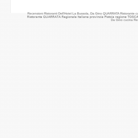
Recensioni Ristoranti Dell'Hotel La Bussola, Da Gino QUARRATA Ristorante 
Ristorante QUARRATA Regionale Italiana provincia Pistoia regione TOSCA
Da Gino cucina Re