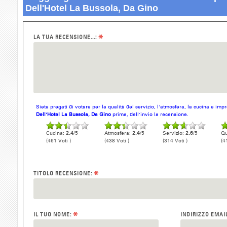
Dell'Hotel La Bussola, Da Gino
*
LA TUA RECENSIONE...:
Siete pregati di votare per la qualità del servizio, l'atmosfera, la cucina e im
Dell'Hotel La Bussola, Da Gino
prima, dell'invio la recensione.
Cucina:
2.4
/5
Atmosfera:
2.4
/5
Servizio:
2.6
/5
Qu
(461 Voti )
(438 Voti )
(314 Voti )
(4
*
TITOLO RECENSIONE:
*
IL TUO NOME:
INDIRIZZO EMAI