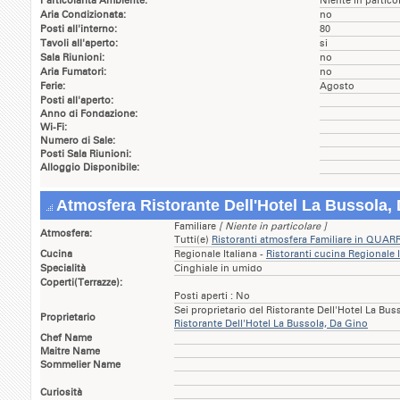
Particolarità Ambiente:
Niente in partico
Aria Condizionata:
no
Posti all'interno:
80
Tavoli all'aperto:
si
Sala Riunioni:
no
Aria Fumatori:
no
Ferie:
Agosto
Posti all'aperto:
Anno di Fondazione:
Wi-Fi:
Numero di Sale:
Posti Sala Riunioni:
Alloggio Disponibile:
Atmosfera Ristorante Dell'Hotel La Bussola,
Familiare
[ Niente in particolare ]
Atmosfera:
Tutti(e)
Ristoranti atmosfera Familiare in QUA
Cucina
Regionale Italiana -
Ristoranti cucina Regionale
Specialità
Cinghiale in umido
Coperti(Terrazze):
Posti aperti : No
Sei proprietario del Ristorante Dell'Hotel La Bu
Proprietario
Ristorante Dell'Hotel La Bussola, Da Gino
Chef Name
Maitre Name
Sommelier Name
Curiosità