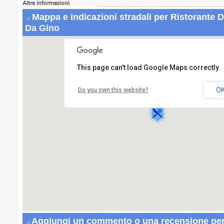
Altre informazioni
Mappa e indicazioni stradali per Ristorante D
Da Gino
This page can't load Google Maps correctly.
Ristorante Dell'Hotel La Bussola, Da Gi
Localita' Catena, via Vecchia Fiorentina,32
O
Do you own this website?
328
51039 QUARRATA
Aggiungi un commento o una recensione per