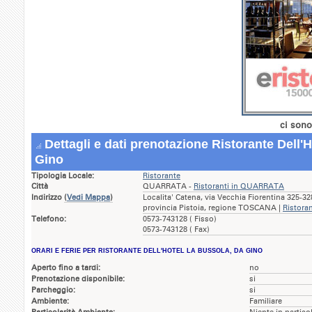
ci sono
Dettagli e dati prenotazione Ristorante Dell'
Gino
Tipologia Locale:
Ristorante
Città
QUARRATA -
Ristoranti in QUARRATA
Indirizzo
(
Vedi Mappa
)
Localita' Catena, via Vecchia Fiorentina 325-
provincia Pistoia, regione TOSCANA |
Ristoran
Telefono:
0573-743128 ( Fisso)
0573-743128 ( Fax)
ORARI E FERIE PER RISTORANTE DELL'HOTEL LA BUSSOLA, DA GINO
Aperto fino a tardi:
no
Prenotazione disponibile:
si
Parcheggio:
si
Ambiente:
Familiare