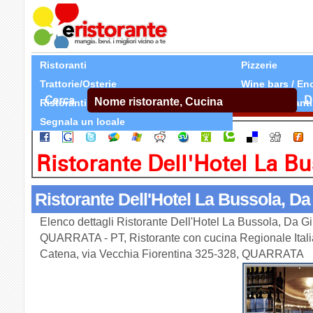
Ristoranti
Pizzerie
Trattorie/Osterie
Wine bars / En
Cerca
D
Ristoranti Etnici
Tutti Ristoranti
Segnala un locale
Ristorante Dell'Hotel La B
Ristorante Dell'Hotel La Bussola, Da
Elenco dettagli Ristorante Dell'Hotel La Bussola, Da Gin
QUARRATA - PT, Ristorante con cucina Regionale Italian
Catena, via Vecchia Fiorentina 325-328, QUARRATA