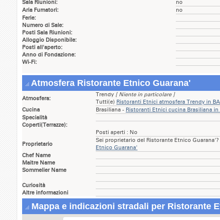
Sala Riunioni:
no
Aria Fumatori:
no
Ferie:
Numero di Sale:
Posti Sala Riunioni:
Alloggio Disponibile:
Posti all'aperto:
Anno di Fondazione:
Wi-Fi:
Atmosfera Ristorante Etnico Guarana'
Trendy
[ Niente in particolare ]
Atmosfera:
Tutti(e)
Ristoranti Etnici atmosfera Trendy in BA
Cucina
Brasiliana -
Ristoranti Etnici cucina Brasiliana in
Specialità
Coperti(Terrazze):
Posti aperti : No
Sei proprietario del Ristorante Etnico Guarana'
Proprietario
Etnico Guarana'
Chef Name
Maitre Name
Sommelier Name
Curiosità
Altre informazioni
Mappa e indicazioni stradali per Ristorante 