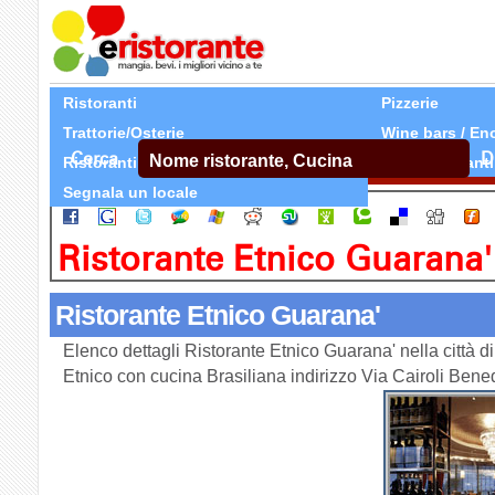
Ristoranti
Pizzerie
Trattorie/Osterie
Wine bars / En
Cerca
D
Ristoranti Etnici
Tutti Ristoranti
Segnala un locale
Ristorante Etnico Guarana'
Ristorante Etnico Guarana'
Elenco dettagli Ristorante Etnico Guarana' nella città d
Etnico con cucina Brasiliana indirizzo Via Cairoli Ben