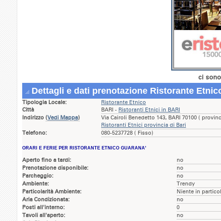
ci sono
Dettagli e dati prenotazione Ristorante Etni
Tipologia Locale:
Ristorante Etnico
Città
BARI -
Ristoranti Etnici in BARI
Indirizzo
(
Vedi Mappa
)
Via Cairoli Benedetto 143, BARI 70100 ( provin
Ristoranti Etnici provincia di Bari
Telefono:
080-5237728 ( Fisso)
ORARI E FERIE PER RISTORANTE ETNICO GUARANA'
Aperto fino a tardi:
no
Prenotazione disponibile:
no
Parcheggio:
no
Ambiente:
Trendy
Particolarità Ambiente:
Niente in partico
Aria Condizionata:
no
Posti all'interno:
0
Tavoli all'aperto:
no