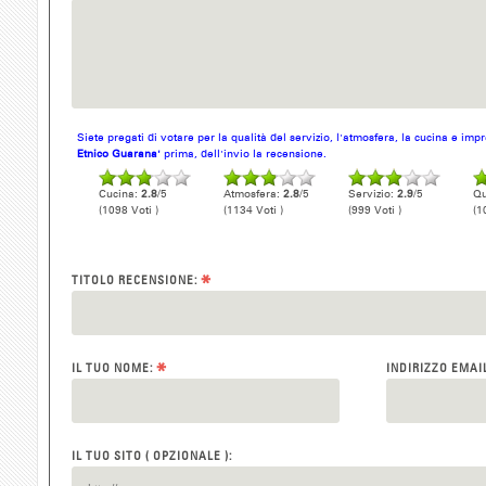
Siete pregati di votare per la qualità del servizio, l'atmosfera, la cucina e im
Etnico Guarana'
prima, dell'invio la recensione.
Cucina:
2.8
/5
Atmosfera:
2.8
/5
Servizio:
2.9
/5
Qu
(1098 Voti )
(1134 Voti )
(999 Voti )
(1
*
TITOLO RECENSIONE:
*
IL TUO NOME:
INDIRIZZO EMAI
IL TUO SITO ( OPZIONALE ):