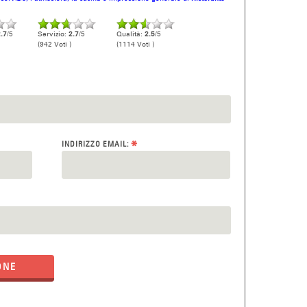
.7
/5
Servizio:
2.7
/5
Qualità:
2.5
/5
(942 Voti )
(1114 Voti )
*
INDIRIZZO EMAIL:
ONE