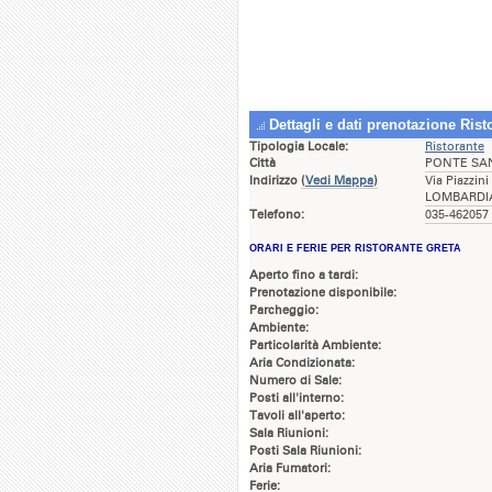
Dettagli e dati prenotazione Rist
Tipologia Locale:
Ristorante
Città
PONTE SAN
Indirizzo
(
Vedi Mappa
)
Via Piazzin
LOMBARDI
Telefono:
035-462057 
ORARI E FERIE PER RISTORANTE GRETA
Aperto fino a tardi:
Prenotazione disponibile:
Parcheggio:
Ambiente:
Particolarità Ambiente:
Aria Condizionata:
Numero di Sale:
Posti all'interno:
Tavoli all'aperto:
Sala Riunioni:
Posti Sala Riunioni:
Aria Fumatori:
Ferie: