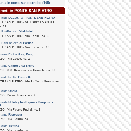
rante in ponte san pietro bg (165)
toranti in PONTE SAN PIETRO
orante
DEGUSTO - PONTE SAN PIETRO
TE SAN PIETRO - VITTORIO EMANUELE
o. 62
e Bar/Enoteca
Vinidivini
E SAN PIETRO - Via Rattini, no. 3
e Bar/Enoteca
Al Portico
TE SAN PIETRO - Via Roma, no. 13
orante Etnico
Hong Kong
O - Via Lecco, no. 2
orante
Caprese da Bruno
O - S.S. Briantea, via Crocette, no. 38
orante
Le Tre Forchette
E SAN PIETRO - Via Raffaello Sanzio, no.
orante
Opera
O - Piazza Trieste, no. 7
orante
Holiday Inn Express Bergamo -
t
O - Via Fausto Radici, no. 3
orante
Ristogest
O - Via Liguria, no.
orante
Tiempo
O - Via Liguria, no.