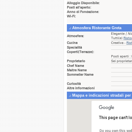
Alloggio Disponibile:
Posti all'aperto:
Anno di Fondazione:
Wi-Fi:
Atmosfera Ristorante Greta
Elegante
[ Ni
Atmosfera:
Tutti(e)
Risto
Cucina
Creativa -
Ris
Specialità
Coperti(Terrazze):
Posti aperti :
Proprietario
Sei proprieta
Chef Name
Maitre Name
Sommelier Name
Curiosità
Altre informazioni
Mappa e indicazioni stradali per 
This page can't 
Do you own this we