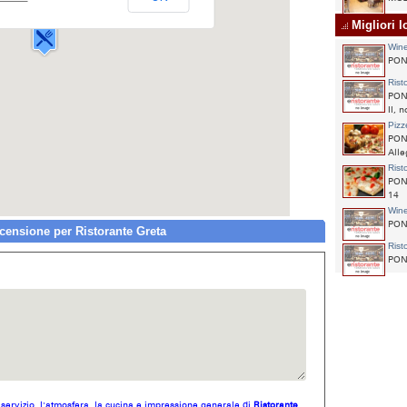
SAN PIETRO
Migliori 
Win
PON
Rist
PON
II, n
Pizz
PON
Alle
Rist
PONT
14
Win
PONT
ensione per Ristorante Greta
Rist
PONT
l servizio, l'atmosfera, la cucina e impressione generale di
Ristorante