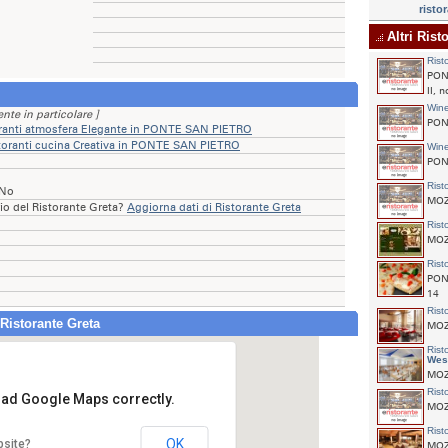
risto
Altri Ris
Rist
PON
II, n
Win
ente in particolare ]
PONT
ranti atmosfera Elegante in PONTE SAN PIETRO
toranti cucina Creativa in PONTE SAN PIETRO
Win
PON
Rist
 No
MOZZ
rio del Ristorante Greta?
Aggiorna dati di Ristorante Greta
Rist
MOZZ
Rist
PONT
14
Rist
Ristorante Greta
MOZZ
Rist
Wes
MOZZ
Rist
load Google Maps correctly.
MOZZ
Ristorante Greta
Via Piazzini,33
Rist
OK
bsite?
24036 PONTE
MOZZ