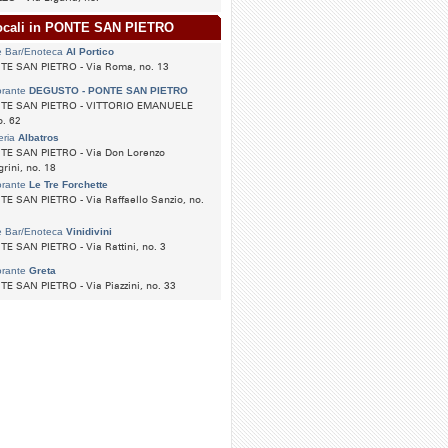
locali in PONTE SAN PIETRO
e Bar/Enoteca
Al Portico
TE SAN PIETRO - Via Roma, no. 13
orante
DEGUSTO - PONTE SAN PIETRO
TE SAN PIETRO - VITTORIO EMANUELE
o. 62
eria
Albatros
TE SAN PIETRO - Via Don Lorenzo
grini, no. 18
orante
Le Tre Forchette
E SAN PIETRO - Via Raffaello Sanzio, no.
e Bar/Enoteca
Vinidivini
E SAN PIETRO - Via Rattini, no. 3
orante
Greta
E SAN PIETRO - Via Piazzini, no. 33