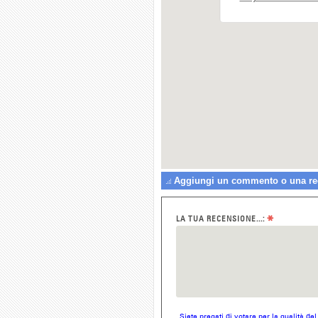
Aggiungi un commento o una rec
*
LA TUA RECENSIONE...:
Siete pregati di votare per la qualità de