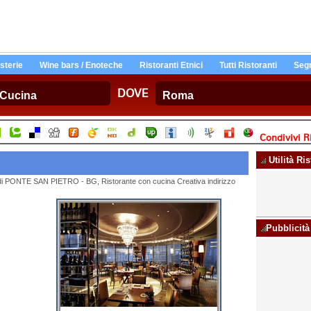
Osterie
Wine bars / Enoteche
Ristoranti Etnici
Tutti Ristoranti
Segn
DOVE
Condivivi Ri
Utilità Ri
tà di PONTE SAN PIETRO - BG, Ristorante con cucina Creativa indirizzo
Pubblicità