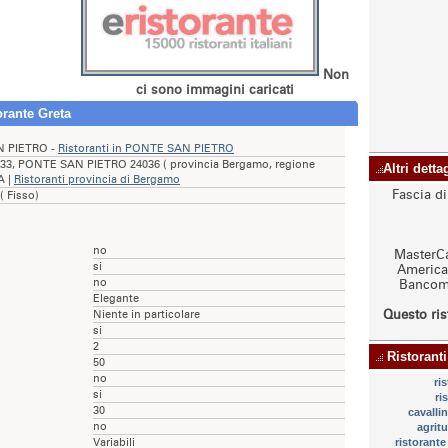
Non
ci sono immagini caricati
orante Greta
 PIETRO -
Ristoranti in PONTE SAN PIETRO
i 33, PONTE SAN PIETRO 24036 ( provincia Bergamo, regione
Altri detta
A |
Ristoranti provincia di Bergamo
Fascia d
( Fisso)
no
MasterCa
si
American
no
Bancoma
Elegante
Questo ris
Niente in particolare
si
2
Ristoranti
50
no
ri
si
ri
30
cavalli
no
agrit
Variabili
ristorante