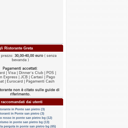
gli Ristorante Greta
i prezzo:
30,00-40,00 euro
( senza
bevanda )
Pagamenti accettati
:
rd | Visa | Dinner's Club | POS |
 Express | JCB | Cartasì | Pago
t | Eurocard | Pagamenti Cash
torante non è citato sulle guide di
riferimento.
 raccomandati dai utenti
storante in Ponte san pietro (3)
storanti in Ponte san pietro (3)
no rosso in ponte san pietro bg (12)
urismo in ponte san pietro bg (13)
 la pergola in ponte san pietro bg (65)