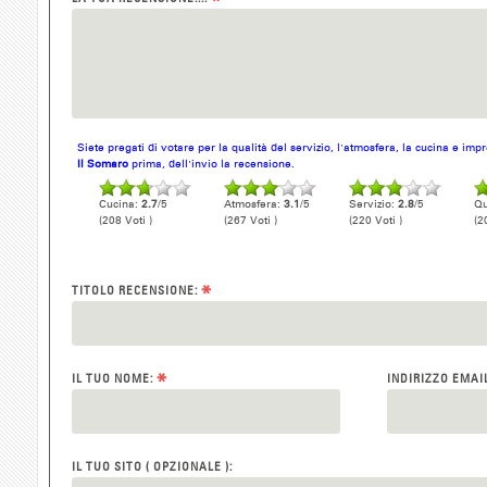
*
Siete pregati di votare per la qualità del servizio, l'atmosfera, la cucina e im
Il Somaro
prima, dell'invio la recensione.
Cucina:
2.7
/5
Atmosfera:
3.1
/5
Servizio:
2.8
/5
Qu
(208 Voti )
(267 Voti )
(220 Voti )
(2
*
TITOLO RECENSIONE:
*
IL TUO NOME:
INDIRIZZO EMAI
IL TUO SITO ( OPZIONALE ):