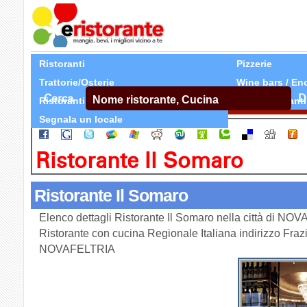
Ristoranti
Pizzerie
Trattorie/Osterie
Wine bars / En
Cerca
D
Ristoranti Etnici
Tutti Ristoranti
Segnala un locale
Ristorante Il Somaro
Ristorante Il Somaro
Elenco dettagli Ristorante Il Somaro nella città di NO
Ristorante con cucina Regionale Italiana indirizzo Fraz
NOVAFELTRIA