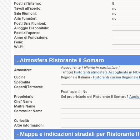
Posti all'interno:
8
Tavoli all'aperto:
no
Sala Riunioni:
no
Aria Fumatori:
no
Posti Sala Riunioni:
Alloggio Disponibile:
Posti all'aperto:
Anno di Fondazione:
Ferie:
Wi-Fi:
Atmosfera Ristorante Il Somaro
Accogliente
[ Niente in particolare ]
Atmosfera:
Tutti(e)
Ristoranti atmosfera Accogliente in N
Cucina
Regionale Italiana -
Ristoranti cucina Regionale
Specialità
Coperti(Terrazze):
Posti aperti : No
Proprietario
Sei proprietario del Ristorante Il Somaro?
Aggior
Chef Name
Maitre Name
Sommelier Name
Curiosità
Altre informazioni
Mappa e indicazioni stradali per Ristorante I