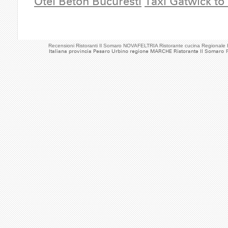
Otel Beton Bucuresti
Taxi Gatwick to
Recensioni Ristoranti Il Somaro NOVAFELTRIA Ristorante cucina Regionale
Italiana provincia Pesaro Urbino regione MARCHE Ristorante Il Somaro