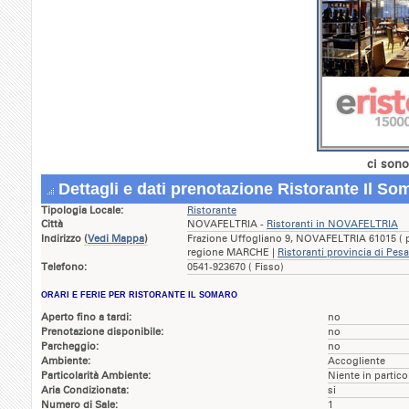
ci sono
Dettagli e dati prenotazione Ristorante Il So
Tipologia Locale:
Ristorante
Città
NOVAFELTRIA -
Ristoranti in NOVAFELTRIA
Indirizzo
(
Vedi Mappa
)
Frazione Uffogliano 9, NOVAFELTRIA 61015 ( p
regione MARCHE |
Ristoranti provincia di Pes
Telefono:
0541-923670 ( Fisso)
ORARI E FERIE PER RISTORANTE IL SOMARO
Aperto fino a tardi:
no
Prenotazione disponibile:
no
Parcheggio:
no
Ambiente:
Accogliente
Particolarità Ambiente:
Niente in partico
Aria Condizionata:
si
Numero di Sale:
1