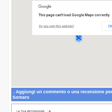
This page can't load Google Maps correctly.
Ristorante Il Somaro
Frazione Uffogliano,9
O
Do you own this website?
61015 NOVAFELTRIA
Aggiungi un commento o una recensione per 
Somaro
LA TUA RECENSIONE...: