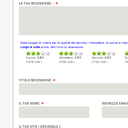
*
LA TUA RECENSIONE...:
Siete pregati di votare per la qualità del servizio, l'atmosfera, la cucina e im
Lungo la notte
prima, dell'invio la recensione.
Cucina:
2.8
/5
Atmosfera:
2.9
/5
Servizio:
3.0
/5
Qu
(1276 Voti )
(1232 Voti )
(1122 Voti )
(1
*
TITOLO RECENSIONE:
*
IL TUO NOME:
INDIRIZZO EMAI
IL TUO SITO ( OPZIONALE ):