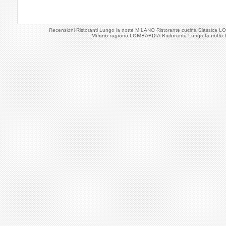
Recensioni Ristoranti Lungo la notte MILANO Ristorante cucina Classica
Milano regione LOMBARDIA Ristorante Lungo la notte