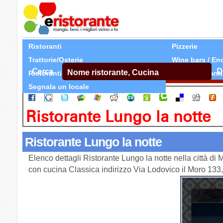
Ristoranti
Pizzerie
Trattorie/Osterie
Wine bars / En
Cerca
D
Ristoranti Etnici
Tutti Ristoranti
Segnala un locale
Ristorante Lungo la notte
Ristorante Lungo la notte
Elenco dettagli Ristorante Lungo la notte nella città di
con cucina Classica indirizzo Via Lodovico il Moro 13