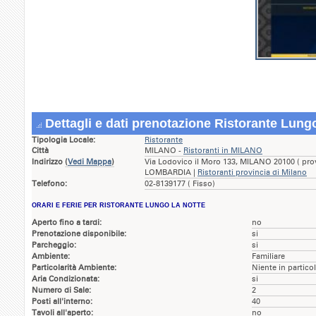
Dettagli e dati prenotazione Ristorante Lungo
Tipologia Locale:
Ristorante
Città
MILANO -
Ristoranti in MILANO
Indirizzo
(
Vedi Mappa
)
Via Lodovico il Moro 133, MILANO 20100 ( pro
LOMBARDIA |
Ristoranti provincia di Milano
Telefono:
02-8139177 ( Fisso)
ORARI E FERIE PER RISTORANTE LUNGO LA NOTTE
Aperto fino a tardi:
no
Prenotazione disponibile:
si
Parcheggio:
si
Ambiente:
Familiare
Particolarità Ambiente:
Niente in partico
Aria Condizionata:
si
Numero di Sale:
2
Posti all'interno:
40
Tavoli all'aperto:
no