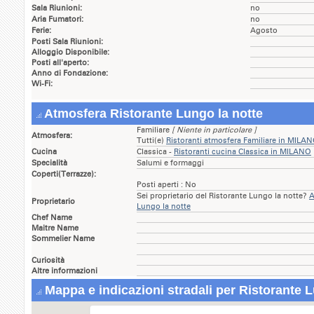
Sala Riunioni:
no
Aria Fumatori:
no
Ferie:
Agosto
Posti Sala Riunioni:
Alloggio Disponibile:
Posti all'aperto:
Anno di Fondazione:
Wi-Fi:
Atmosfera Ristorante Lungo la notte
Familiare
[ Niente in particolare ]
Atmosfera:
Tutti(e)
Ristoranti atmosfera Familiare in MILA
Cucina
Classica -
Ristoranti cucina Classica in MILANO
Specialità
Salumi e formaggi
Coperti(Terrazze):
Posti aperti : No
Sei proprietario del Ristorante Lungo la notte?
A
Proprietario
Lungo la notte
Chef Name
Maitre Name
Sommelier Name
Curiosità
Altre informazioni
Mappa e indicazioni stradali per Ristorante L