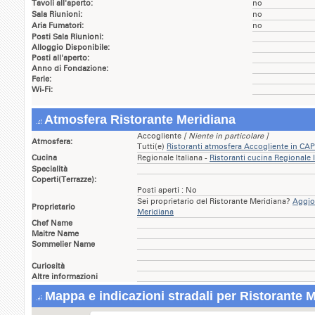
Tavoli all'aperto:
no
Sala Riunioni:
no
Aria Fumatori:
no
Posti Sala Riunioni:
Alloggio Disponibile:
Posti all'aperto:
Anno di Fondazione:
Ferie:
Wi-Fi:
Atmosfera Ristorante Meridiana
Accogliente
[ Niente in particolare ]
Atmosfera:
Tutti(e)
Ristoranti atmosfera Accogliente in C
Cucina
Regionale Italiana -
Ristoranti cucina Regionale 
Specialità
Coperti(Terrazze):
Posti aperti : No
Sei proprietario del Ristorante Meridiana?
Aggior
Proprietario
Meridiana
Chef Name
Maitre Name
Sommelier Name
Curiosità
Altre informazioni
Mappa e indicazioni stradali per Ristorante 