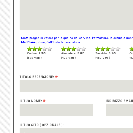
Siete pregati di votare per la qualità del servizio, l'atmosfera, la cucina e im
Meridiana
prima, dell'invio la recensione.
Cucina:
2.9
/5
Atmosfera:
3.0
/5
Servizio:
3.1
/5
Qu
(538 Voti )
(472 Voti )
(452 Voti )
(5
*
TITOLO RECENSIONE:
*
IL TUO NOME:
INDIRIZZO EMAI
IL TUO SITO ( OPZIONALE ):