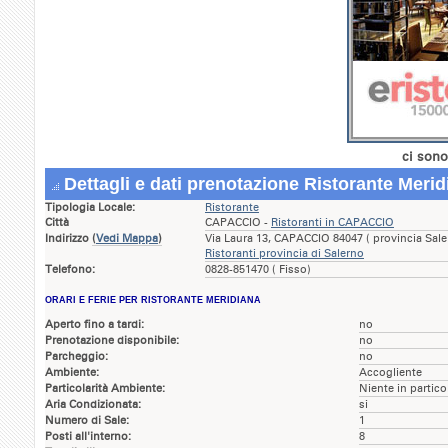
ci sono
Dettagli e dati prenotazione Ristorante Merid
Tipologia Locale:
Ristorante
Città
CAPACCIO -
Ristoranti in CAPACCIO
Indirizzo
(
Vedi Mappa
)
Via Laura 13, CAPACCIO 84047 ( provincia Sal
Ristoranti provincia di Salerno
Telefono:
0828-851470 ( Fisso)
ORARI E FERIE PER RISTORANTE MERIDIANA
Aperto fino a tardi:
no
Prenotazione disponibile:
no
Parcheggio:
no
Ambiente:
Accogliente
Particolarità Ambiente:
Niente in partico
Aria Condizionata:
si
Numero di Sale:
1
Posti all'interno:
8