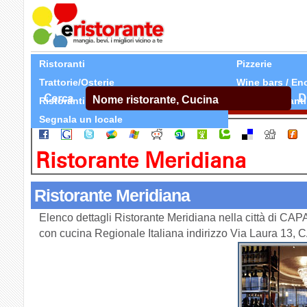
Ristoranti
Pizzerie
Trattorie/Osterie
Wine bars / En
Cerca
D
Ristoranti Etnici
Tutti Ristoranti
Segnala un locale
Ristorante Meridiana
Ristorante Meridiana
Elenco dettagli Ristorante Meridiana nella città di CA
con cucina Regionale Italiana indirizzo Via Laura 13