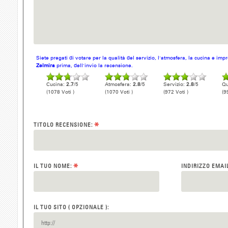
Siete pregati di votare per la qualità del servizio, l'atmosfera, la cucina e im
Zelmira
prima, dell'invio la recensione.
Cucina:
2.7
/5
Atmosfera:
2.8
/5
Servizio:
2.8
/5
Qu
(1078 Voti )
(1070 Voti )
(972 Voti )
(9
*
TITOLO RECENSIONE:
*
IL TUO NOME:
INDIRIZZO EMAI
IL TUO SITO ( OPZIONALE ):