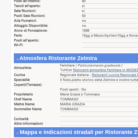
Posti all'interno:
80
Tavoli all'aperto:
si
Sala Riunioni:
si
Posti Sala Riunioni:
50
Aria Fumatori:
no
Alloggio Disponibile:
no
Anno di Fondazione:
1998
Ferie:
15gg a Marzo/Aprilern15gg a Nov
Posti all'aperto:
Wi-Fi:
Atmosfera Ristorante Zelmira
Familiare
[ Particolarmente gradevole ]
Atmosfera:
Tutti(e)
Ristoranti atmosfera Familiare in MOD
Cucina
Regionale Italiana -
Ristoranti cucina Regionale
Specialità
Il Nido,piatto storico della Zelmira e inoltre tutta
Coperti(Terrazze):
Posti aperti : No
Proprietario
Maria Grazia e Tommaso
Chef Name
TOMMASO
Maitre Name
MARIA GRAZIA
Sommelier Name
TOMMASO
Curiosità
Altre informazioni
Mappa e indicazioni stradali per Ristorante Z