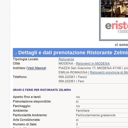
ci sono
Dettagli e dati prenotazione Ristorante Zelmi
Tipologia Locale:
Ristorante
Città
MODENA -
Ristoranti in MODENA
Indirizzo
(
Vedi Mappa
)
PIAZZA San Giacomo 17, MODENA 41100 ( pro
EMILIA-ROMAGNA |
Ristoranti provincia di 
Telefono:
059-222351 ( Fisso)
059-222351 ( Fax)
ORARI E FERIE PER RISTORANTE ZELMIRA
Aperto fino a tardi:
no
Prenotazione disponibile:
si
Parcheggio:
no
Ambiente:
Familiare
Particolarità Ambiente:
Particolarmente gradevole
Aria Condizionata:
si
Numero di Sale:
3