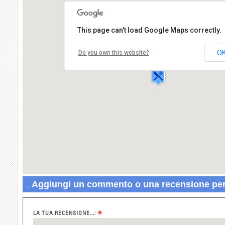
This page can't load Google Maps correctly.
Ristorante Zelmira
PIAZZA San
O
Do you own this website?
Giacomo,17
41100 MODENA
Aggiungi un commento o una recensione per 
*
LA TUA RECENSIONE...: