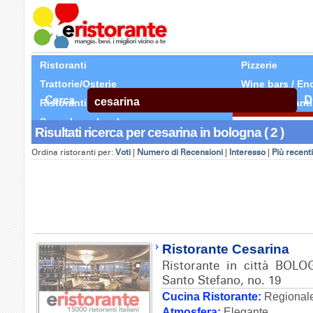
Ristoranti
Pizzerie
Trattorie/Osterie
Wine bars / En
Cerca
D
Ristoranti Etnici
Tutti Ristoranti
Segnala un locale
Risultati ricerca per cesarina in bologna ( 2 )
Ordina ristoranti per:
Voti
|
Numero di Recensioni
|
Interesso
|
Più recenti
Ristorante Cesarina
Ristorante in città BOLO
Santo Stefano, no. 19
Cucina Ristorante:
Regionale
Atmosfera:
Elegante