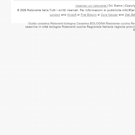
Inserisci un ristorante
| Chi Siamo | Copyrig
© 2026 Ristorante Italia.Tutti i diritti riservati. Per informazioni di pubblicita info[@]
London
and
Airsoft
si
Pret Bitcoin
si
Curs Valutar
and
Otel Be
Guida cesarina Ristoranti bologna Cesarina BOLOGNA Ristorante cucina Reg
cesarina in città bologna Ristoranti cucina Regionale Italiana regione provi
B