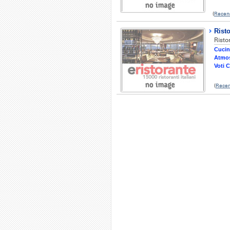
(
Recen
Risto
Risto
Cucin
Atmos
Voti C
(
Recen