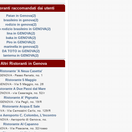
oranti raccomandati dai utenti
Patan in Genova(2)
brasileiro in genova(2)
rodizio in genova(2)
o rodizio brasileiro in GENOVA(2)
lina in GENOVA(2)
baka in GENOVA(2)
Piro in GENOVA(2)
marinella in genova(2)
DA TOTO in GENOVA(2)
lanterna in GENOVA(2)
Altri Ristoranti in Genova
Ristorante 'A Neua Casetta'
GENOVA - Passo Renato, no. 1
Ristorante 5 Maggio
ENOVA - Via 5 Maggio, no. 26
storante A Due Passi dal Mare
ENOVA - via Casaregis, no. 52/r
Ristorante A' Pignatta
GENOVA - Via Pegli, no. 19/R
Ristorante Acqua E Sale
A - Via Camozzini Carlo, no. 129/R
te Aeroporto C. Colombo, L'Incontro
OVA - Aeroporto di Genova, no.
Ristorante Al Capanno
OVA - Via Pisacane, no. 32/rosso