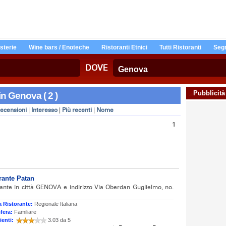
Osterie
Wine bars / Enoteche
Ristoranti Etnici
Tutti Ristoranti
Segn
DOVE
Pubblicità
in Genova ( 2 )
ecensioni
|
Interesso
|
Più recenti
|
Nome
1
rante Patan
rante in città GENOVA e indirizzo Via Oberdan Guglielmo, no.
 Ristorante:
Regionale Italiana
fera:
Familiare
ienti:
3.03 da 5