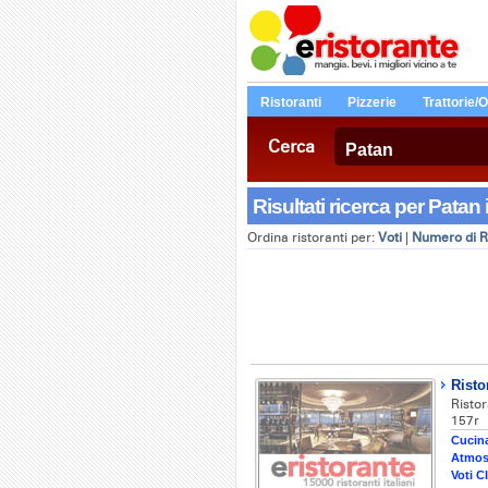
Ristoranti
Pizzerie
Trattorie/
Cerca
Risultati ricerca per Patan 
Ordina ristoranti per:
Voti
|
Numero di R
Risto
Risto
157r
Cucina
Atmos
Voti Cl