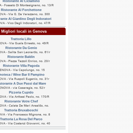
Ristorante Al Ciclamino
- Fossato Di Montesignano, no. 13/R
Ristorante Al Forchettone
VA - Via G. Da Verazzano, no. 300
rante Al Giardino Degli Indoratori
A - Vico Degli Indoratori, no. 47/R
Migliori locali in Genova
Trattoria Lillo
VA - Via Guala Ernesto, no. 49/R
Ristorante Da Genio
A - Salita San Leonardo, no. 61/r
Ristorante Baldin
A - Piazza Tazzoli Enrico, no. 20/r
Ristorante Villa Pagoda
ENOVA - Via Capolungo, no. 15
noteca / Wine Bar Il Pampino
VA - Via Ruspoli Eugenio, no. 31r
storante A Due Passi dal Mare
ENOVA - via Casaregis, no. 52/r
Pizzeria Cupido
VA - Via Anfossi Paolo, no. 170/R
Ristorante Votre Chef
VA - Calata De Mari Ansaldo, no.
Trattoria Bruxaboschi
A - Via Francesco Mignone, no. 8
Trattoria La Rosa Del Parco
A - Via Costanzi Giovanni, no. 40