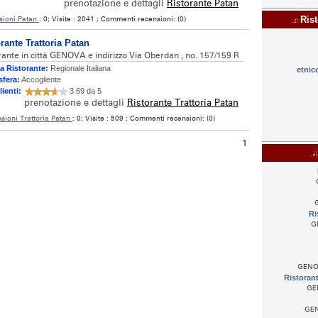
prenotazione e dettagli
Ristorante Patan
sioni Patan
: 0; Visite : 2041 ; Commenti recensioni: (0)
Rist
rante Trattoria Patan
rante in città GENOVA e indirizzo Via Oberdan , no. 157/159 R
a Ristorante:
Regionale Italiana
etnic
fera:
Accogliente
lienti:
3.69 da 5
prenotazione e dettagli
Ristorante Trattoria Patan
sioni Trattoria Patan
: 0; Visite : 509 ; Commenti recensioni: (0)
1
G
Ri
G
GENOV
Ristoran
GEN
GEN