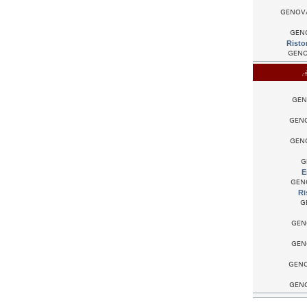
GENOVA 
GENO
Risto
GENOV
GENO
GENOV
GENOV
G
E
GENO
Ri
G
GENO
GENO
GENOV
GENOV