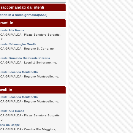
 raccomandati dai utenti
ttorie in a rocca grimalda(5543)
ranti in
orante
Alla Rocca
CA GRIMALDA - Piazza Senatore Borgatta,
12
orante
Calsamiglia Mirella
CA GRIMALDA - Regione S. Carlo, no.
orante
Grimalda Ristorante Pizzeria
CA GRIMALDA - Località Schierano, no.
orante
Locanda Montebello
CA GRIMALDA - Regione Montebello, no.
cali in
orante
Locanda Montebello
CA GRIMALDA - Regione Montebello, no.
orante
Alla Rocca
CA GRIMALDA - Piazza Senatore Borgatta,
12
toria
Da Beppe
CA GRIMALDA - Cascina Rio Maggiore,