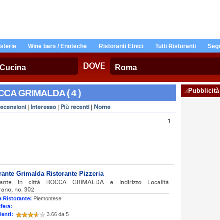
Osterie
Wine bars / Enoteche
Ristoranti Etnici
Tutti Ristoranti
Segn
DOVE
Pubblicità
OCCA GRIMALDA ( 4 )
ecensioni
|
Interesso
|
Più recenti
|
Nome
1
rante Grimalda Ristorante Pizzeria
orante in città ROCCA GRIMALDA e indirizzo Località
rano, no. 302
 Ristorante:
Piemontese
fera:
ienti:
3.66 da 5