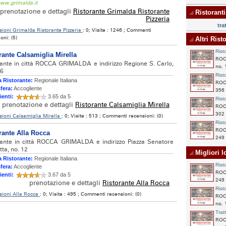
www.grimalda.it
prenotazione e dettagli
Ristorante Grimalda Ristorante
Ristoranti
Pizzeria
tra
ioni Grimalda Ristorante Pizzeria
: 0; Visite : 1246 ; Commenti
oni: (5)
Altri Risto
Rist
rante Calsamiglia Mirella
ROC
rante in città ROCCA GRIMALDA e indirizzo Regione S. Carlo,
no. 
56
Rist
 Ristorante:
Regionale Italiana
ROC
fera:
Accogliente
356
ienti:
3.65 da 5
Rist
prenotazione e dettagli
Ristorante Calsamiglia Mirella
ROC
302
ioni Calsamiglia Mirella
: 0; Visite : 513 ; Commenti recensioni: (0)
Rist
ROC
rante Alla Rocca
249
rante in città ROCCA GRIMALDA e indirizzo Piazza Senatore
ta, no. 12
Migliori lo
 Ristorante:
Regionale Italiana
Rist
fera:
Accogliente
ROC
ienti:
3.67 da 5
249
prenotazione e dettagli
Ristorante Alla Rocca
Rist
sioni Alla Rocca
: 0; Visite : 495 ; Commenti recensioni: (0)
ROC
no. 
Trat
ROC