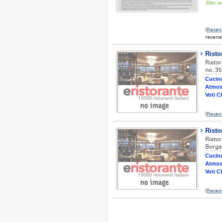
Sito: 
(
Recens
recensi
Risto
Risto
no. 3
Cucina
Atmos
Voti Cl
(
Recens
Risto
Risto
Borgat
Cucina
Atmos
Voti Cl
(
Recen