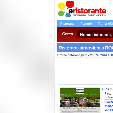
Ristoranti
Pizzerie
Trattorie/
Cerca
Ristoranti atmosfera a R
Ordina ristoranti per:
Voti
|
Numero di R
Risto
Rist
Schie
Cucina
Atmos
Voti Cl