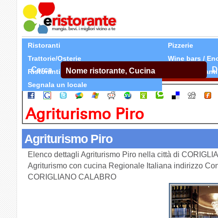
Ristoranti
Pizzerie
Trattorie/Osterie
Wine bars / En
Cerca
D
Ristoranti Etnici
Tutti Ristoranti
Segnala un locale
Agriturismo Piro
Agriturismo Piro
Elenco dettagli Agriturismo Piro nella città di CORI
Agriturismo con cucina Regionale Italiana indirizzo Co
CORIGLIANO CALABRO