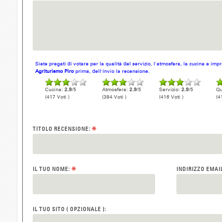
Siete pregati di votare per la qualità del servizio, l'atmosfera, la cucina e im
Agriturismo Piro
prima, dell'invio la recensione.
Cucina:
2.9
/5
Atmosfera:
2.9
/5
Servizio:
2.9
/5
Qu
(417 Voti )
(384 Voti )
(416 Voti )
(4
*
TITOLO RECENSIONE:
*
IL TUO NOME:
INDIRIZZO EMAI
IL TUO SITO ( OPZIONALE ):