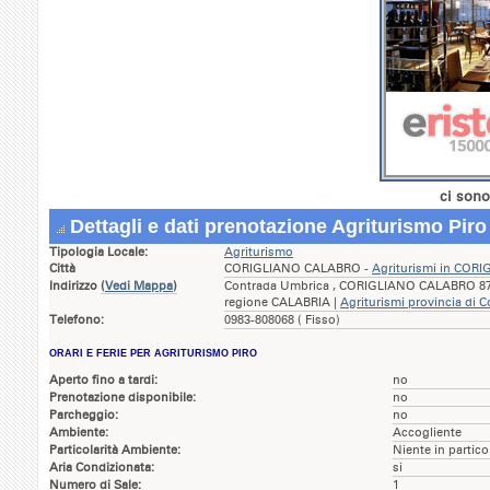
ci sono
Dettagli e dati prenotazione Agriturismo Piro
Tipologia Locale:
Agriturismo
Città
CORIGLIANO CALABRO -
Agriturismi in CO
Indirizzo
(
Vedi Mappa
)
Contrada Umbrica , CORIGLIANO CALABRO 870
regione CALABRIA |
Agriturismi provincia di 
Telefono:
0983-808068 ( Fisso)
ORARI E FERIE PER AGRITURISMO PIRO
Aperto fino a tardi:
no
Prenotazione disponibile:
no
Parcheggio:
no
Ambiente:
Accogliente
Particolarità Ambiente:
Niente in partico
Aria Condizionata:
si
Numero di Sale:
1