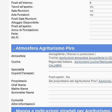
Posti all'interno:
8
Tavoli all'aperto:
no
Sala Riunioni:
no
Aria Fumatori:
no
Posti Sala Riunioni:
Alloggio Disponibile:
Posti all'aperto:
Anno di Fondazione:
Ferie:
Wi-Fi:
Atmosfera Agriturismo Piro
Accogliente
[ Niente in particolare ]
Atmosfera:
Tutti(e)
Agriturismi atmosfera Accogliente in
Cucina
Regionale Italiana -
Agriturismi cucina Regional
CALABRO
Specialità
Coperti(Terrazze):
Posti aperti : No
Proprietario
Sei proprietario del Agriturismo Piro?
Aggiorna d
Chef Name
Maitre Name
Sommelier Name
Curiosità
Altre informazioni
Mappa e indicazioni stradali per Agriturismo 