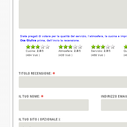
Siete pregati di votare per la qualità del servizio, l'atmosfera, la cucina e im
Oca Giuliva
prima, dell'invio la recensione.
Cucina:
2.8
/5
Atmosfera:
2.8
/5
Servizio:
2.9
/5
Qu
(484 Voti )
(439 Voti )
(468 Voti )
(4
*
TITOLO RECENSIONE:
*
IL TUO NOME:
INDIRIZZO EMAI
IL TUO SITO ( OPZIONALE ):