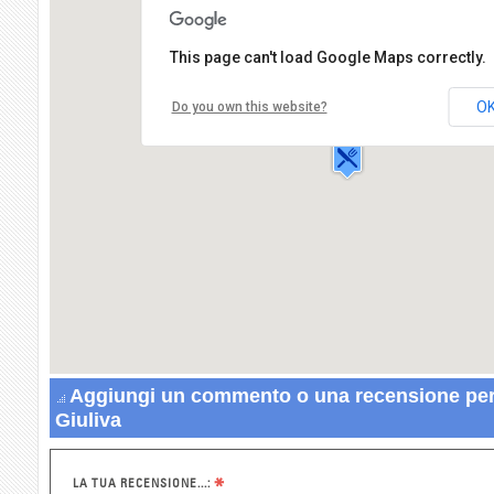
This page can't load Google Maps correctly.
Osteria L' Oca Giuliva
Via G. Alberganti,29
O
Do you own this website?
13019 VARALLO
Aggiungi un commento o una recensione per 
Giuliva
*
LA TUA RECENSIONE...: