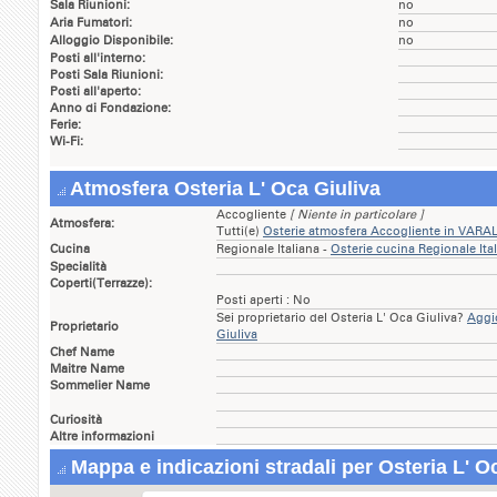
Sala Riunioni:
no
Aria Fumatori:
no
Alloggio Disponibile:
no
Posti all'interno:
Posti Sala Riunioni:
Posti all'aperto:
Anno di Fondazione:
Ferie:
Wi-Fi:
Atmosfera Osteria L' Oca Giuliva
Accogliente
[ Niente in particolare ]
Atmosfera:
Tutti(e)
Osterie atmosfera Accogliente in VARA
Cucina
Regionale Italiana -
Osterie cucina Regionale It
Specialità
Coperti(Terrazze):
Posti aperti : No
Sei proprietario del Osteria L' Oca Giuliva?
Aggio
Proprietario
Giuliva
Chef Name
Maitre Name
Sommelier Name
Curiosità
Altre informazioni
Mappa e indicazioni stradali per Osteria L' O