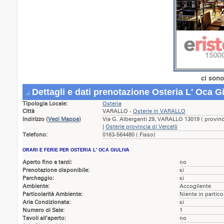
ci sono
Dettagli e dati prenotazione Osteria L' Oca Gi
Tipologia Locale:
Osteria
Città
VARALLO -
Osterie in VARALLO
Indirizzo
(
Vedi Mappa
)
Via G. Alberganti 29, VARALLO 13019 ( provin
|
Osterie provincia di Vercelli
Telefono:
0163-564480 ( Fisso)
ORARI E FERIE PER OSTERIA L' OCA GIULIVA
Aperto fino a tardi:
no
Prenotazione disponibile:
si
Parcheggio:
si
Ambiente:
Accogliente
Particolarità Ambiente:
Niente in partico
Aria Condizionata:
si
Numero di Sale:
1
Tavoli all'aperto:
no