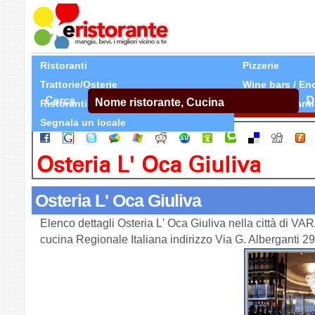
Ristoranti
Pizzerie
Trattorie/Osterie
Wine bars / En
Cerca
D
Ristoranti Etnici
Tutti Ristoranti
Segnala un locale
Osteria L' Oca Giuliva
Osteria L' Oca Giuliva
Elenco dettagli Osteria L' Oca Giuliva nella città di V
cucina Regionale Italiana indirizzo Via G. Alberganti