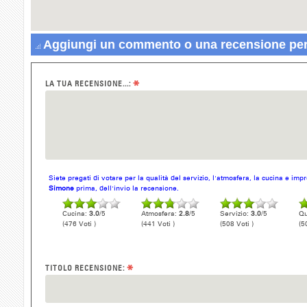
Aggiungi un commento o una recensione per
*
LA TUA RECENSIONE...:
Siete pregati di votare per la qualità del servizio, l'atmosfera, la cucina e im
Simone
prima, dell'invio la recensione.
Cucina:
3.0
/5
Atmosfera:
2.8
/5
Servizio:
3.0
/5
Qu
(476 Voti )
(441 Voti )
(508 Voti )
(5
*
TITOLO RECENSIONE: