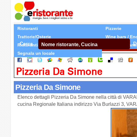
Ristoranti
Pizzerie
Trattorie/Osterie
Wine bars / En
Cerca
D
Ristoranti Etnici
Tutti Ristoranti
Segnala un locale
Pizzeria Da Simone
Pizzeria Da Simone
Elenco dettagli Pizzeria Da Simone nella città di VAR
cucina Regionale Italiana indirizzo Via Burlazzi 3, V