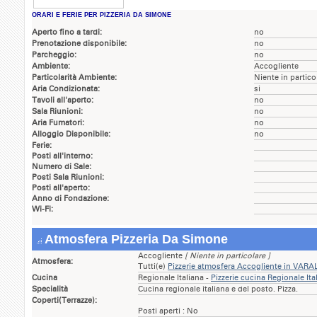
ORARI E FERIE PER PIZZERIA DA SIMONE
Aperto fino a tardi:
no
Prenotazione disponibile:
no
Parcheggio:
no
Ambiente:
Accogliente
Particolarità Ambiente:
Niente in partico
Aria Condizionata:
si
Tavoli all'aperto:
no
Sala Riunioni:
no
Aria Fumatori:
no
Alloggio Disponibile:
no
Ferie:
Posti all'interno:
Numero di Sale:
Posti Sala Riunioni:
Posti all'aperto:
Anno di Fondazione:
Wi-Fi:
Atmosfera Pizzeria Da Simone
Accogliente
[ Niente in particolare ]
Atmosfera:
Tutti(e)
Pizzerie atmosfera Accogliente in VAR
Cucina
Regionale Italiana -
Pizzerie cucina Regionale It
Specialità
Cucina regionale italiana e del posto. Pizza.
Coperti(Terrazze):
Posti aperti : No