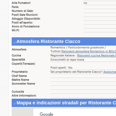
Aria Fumatori:
no
Ferie:
Numero di Sale:
Posti Sala Riunioni:
Alloggio Disponibile:
Posti all'aperto:
Anno di Fondazione:
Wi-Fi:
Atmosfera Ristorante Ciacco
Romantico
[ Particolarmente gradevole ]
Atmosfera:
Tutti(e)
Ristoranti atmosfera Romantico in BO
Cucina
Regionale Italiana -
Ristoranti cucina Regionale
Specialità
Gnocchetti di rapa rossa
Coperti(Terrazze):
Posti aperti : No
Proprietario
Sei proprietario del Ristorante Ciacco?
Aggiorna 
Chef Name
Maitre Name
Sommelier Name
Curiosità
Altre informazioni
Mappa e indicazioni stradali per Ristorante 