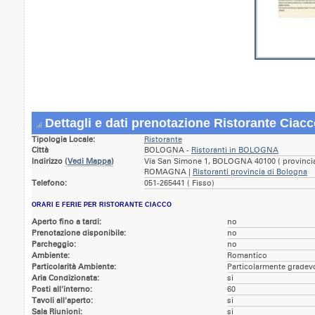
Dettagli e dati prenotazione Ristorante Ciac
Tipologia Locale:
Ristorante
Città
BOLOGNA -
Ristoranti in BOLOGNA
Indirizzo
(
Vedi Mappa
)
Via San Simone 1, BOLOGNA 40100 ( provincia
ROMAGNA |
Ristoranti provincia di Bologna
Telefono:
051-265441 ( Fisso)
ORARI E FERIE PER RISTORANTE CIACCO
Aperto fino a tardi:
no
Prenotazione disponibile:
no
Parcheggio:
no
Ambiente:
Romantico
Particolarità Ambiente:
Particolarmente gradev
Aria Condizionata:
si
Posti all'interno:
60
Tavoli all'aperto:
si
Sala Riunioni:
si