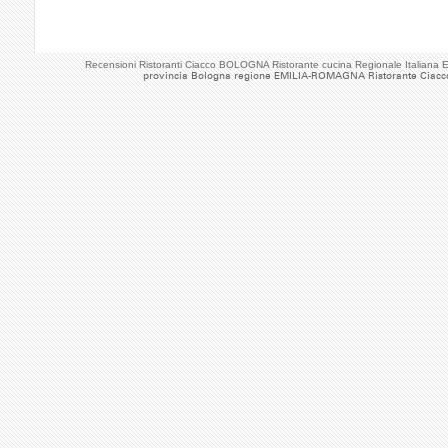
Recensioni Ristoranti Ciacco BOLOGNA Ristorante cucina Regionale Italia
provincia Bologna regione EMILIA-ROMAGNA Ristorante Ciacc