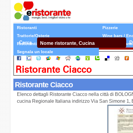
Ristoranti
Pizzerie
Trattorie/Osterie
Wine bars / En
Cerca
D
Ristoranti Etnici
Tutti Ristoranti
Segnala un locale
Ristorante Ciacco
Ristorante Ciacco
Elenco dettagli Ristorante Ciacco nella città di BOLOG
cucina Regionale Italiana indirizzo Via San Simone 