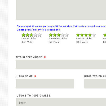
Siete pregati di votare per la qualità del servizio, l'atmosfera, la cucina e im
Ciacco
prima, dell'invio la recensione.
Cucina:
2.7
/5
Atmosfera:
3.1
/5
Servizio:
3.7
/5
Qu
(554 Voti )
(534 Voti )
(931 Voti )
(5
*
TITOLO RECENSIONE:
*
IL TUO NOME:
INDIRIZZO EMAI
IL TUO SITO ( OPZIONALE ):