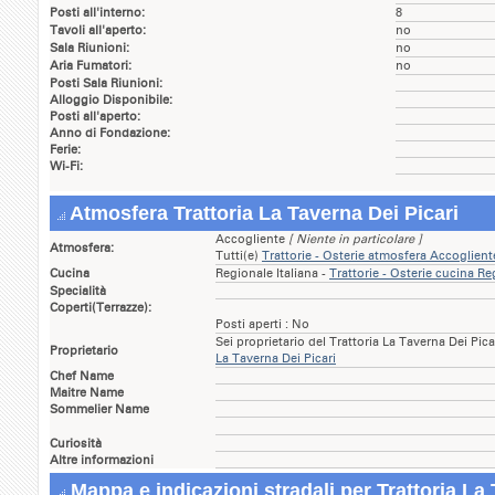
Posti all'interno:
8
Tavoli all'aperto:
no
Sala Riunioni:
no
Aria Fumatori:
no
Posti Sala Riunioni:
Alloggio Disponibile:
Posti all'aperto:
Anno di Fondazione:
Ferie:
Wi-Fi:
Atmosfera Trattoria La Taverna Dei Picari
Accogliente
[ Niente in particolare ]
Atmosfera:
Tutti(e)
Trattorie - Osterie atmosfera Accoglie
Cucina
Regionale Italiana -
Trattorie - Osterie cucina R
Specialità
Coperti(Terrazze):
Posti aperti : No
Sei proprietario del Trattoria La Taverna Dei Pic
Proprietario
La Taverna Dei Picari
Chef Name
Maitre Name
Sommelier Name
Curiosità
Altre informazioni
Mappa e indicazioni stradali per Trattoria La 