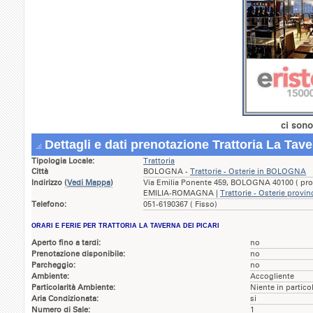
ci sono
Dettagli e dati prenotazione Trattoria La Tave
Tipologia Locale:
Trattoria
Città
BOLOGNA -
Trattorie - Osterie in BOLOGNA
Indirizzo
(
Vedi Mappa
)
Via Emilia Ponente 459, BOLOGNA 40100 ( pro
EMILIA-ROMAGNA |
Trattorie - Osterie provi
Telefono:
051-6190367 ( Fisso)
ORARI E FERIE PER TRATTORIA LA TAVERNA DEI PICARI
Aperto fino a tardi:
no
Prenotazione disponibile:
no
Parcheggio:
no
Ambiente:
Accogliente
Particolarità Ambiente:
Niente in partico
Aria Condizionata:
si
Numero di Sale:
1