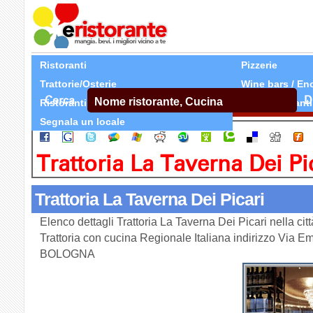
Ristoranti
Pizzerie
Trattorie/Osterie
Wine bars / En
Cerca
D
Ristoranti Etnici
Tutti Ristoranti
Segnala un locale
Trattoria La Taverna Dei Pi
Trattoria La Taverna Dei Picari
Elenco dettagli Trattoria La Taverna Dei Picari nella c
Trattoria con cucina Regionale Italiana indirizzo Via E
BOLOGNA