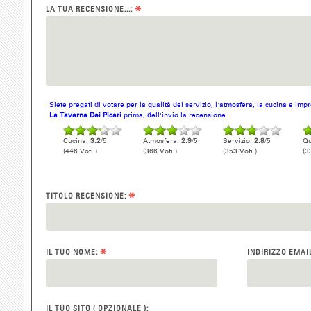
*
LA TUA RECENSIONE...:
Siete pregati di votare per la qualità del servizio, l'atmosfera, la cucina e im
La Taverna Dei Picari
prima, dell'invio la recensione.
Cucina:
3.2
/5
Atmosfera:
2.9
/5
Servizio:
2.8
/5
Qu
(446 Voti )
(366 Voti )
(353 Voti )
(3
*
TITOLO RECENSIONE:
*
IL TUO NOME:
INDIRIZZO EMAI
IL TUO SITO ( OPZIONALE ):