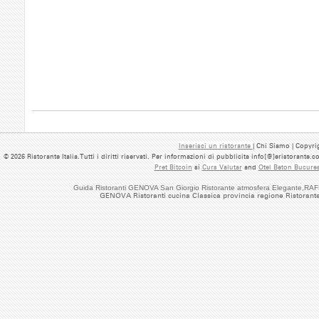
Inserisci un ristorante
| Chi Siamo | Copyrig
© 2026 Ristorante Italia.Tutti i diritti riservati. Per informazioni di pubblicita info[@]eristorante.
Pret Bitcoin
si
Curs Valutar
and
Otel Beton Bucures
Guida Ristoranti GENOVA San Giorgio Ristorante atmosfera Elegante,R
GENOVA Ristoranti cucina Classica provincia regione Ristorant