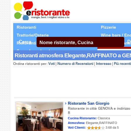
Ristoranti
Pizzerie
Trattorie/Osterie
Wine bars / En
Cerca
D
Ristoranti Etnici
Tutti Ristoranti
Segnala un locale
Ristoranti atmosfera Elegante,RAFFINATO a GEN
Ordina ristoranti per:
Voti
|
Numero di Recensioni
|
Interesso
|
Più recenti
Ristorante San Giorgio
Ristorante in città GENOVA e indirizzo
R
Cucina Ristorante:
Classica
Atmosfera:
Elegante,RAFFINATO
Voti Clienti:
3.68 da 5