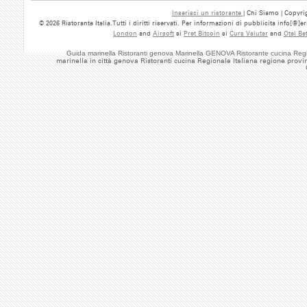
Inserisci un ristorante
| Chi Siamo | Copyrig
© 2026 Ristorante Italia.Tutti i diritti riservati. Per informazioni di pubblicita info[@]
London
and
Airsoft
si
Pret Bitcoin
si
Curs Valutar
and
Otel Be
Guida marinella Ristoranti genova Marinella GENOVA Ristorante cucina Regi
marinella in città genova Ristoranti cucina Regionale Italiana regione provi