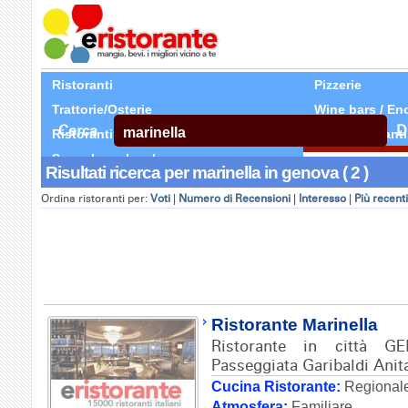
Ristoranti
Pizzerie
Trattorie/Osterie
Wine bars / En
Cerca
D
Ristoranti Etnici
Tutti Ristoranti
Segnala un locale
Risultati ricerca per marinella in genova ( 2 )
Ordina ristoranti per:
Voti
|
Numero di Recensioni
|
Interesso
|
Più recenti
Ristorante Marinella
Ristorante in città G
Passeggiata Garibaldi Anita
Cucina Ristorante:
Regionale
Atmosfera:
Familiare