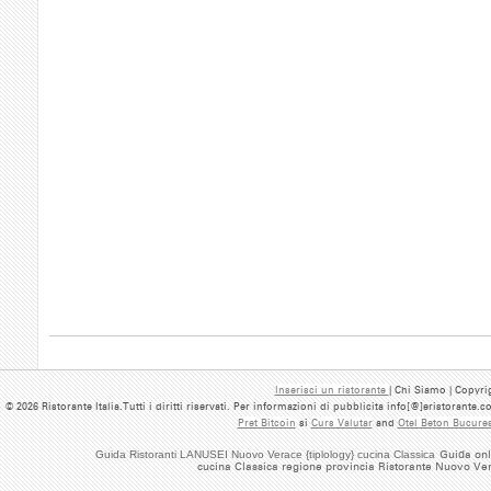
Inserisci un ristorante
| Chi Siamo | Copyrig
© 2026 Ristorante Italia.Tutti i diritti riservati. Per informazioni di pubblicita info[@]eristorante.
Pret Bitcoin
si
Curs Valutar
and
Otel Beton Bucures
Guida Ristoranti LANUSEI Nuovo Verace {tiplology} cucina Classica
Guida onl
cucina Classica regione provincia Ristorante Nuovo Ve