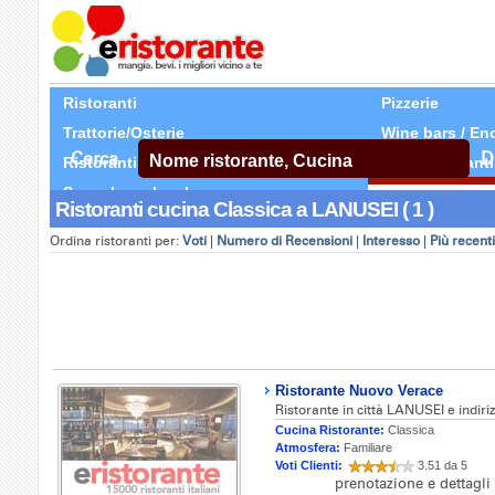
Ristoranti
Pizzerie
Trattorie/Osterie
Wine bars / En
Cerca
D
Ristoranti Etnici
Tutti Ristoranti
Segnala un locale
Ristoranti cucina Classica a LANUSEI ( 1 )
Ordina ristoranti per:
Voti
|
Numero di Recensioni
|
Interesso
|
Più recenti
Ristorante Nuovo Verace
Ristorante in città LANUSEI e indiri
Cucina Ristorante:
Classica
Atmosfera:
Familiare
Voti Clienti:
3.51 da 5
prenotazione e dettagli