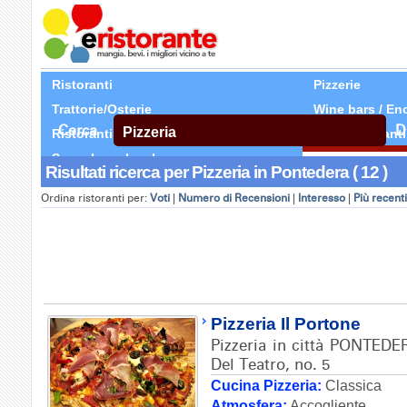
Ristoranti
Pizzerie
Trattorie/Osterie
Wine bars / En
Cerca
D
Ristoranti Etnici
Tutti Ristoranti
Segnala un locale
Risultati ricerca per Pizzeria in Pontedera ( 12 )
Ordina ristoranti per:
Voti
|
Numero di Recensioni
|
Interesso
|
Più recenti
Pizzeria Il Portone
Pizzeria in città PONTEDER
Del Teatro, no. 5
Cucina Pizzeria:
Classica
Atmosfera:
Accogliente