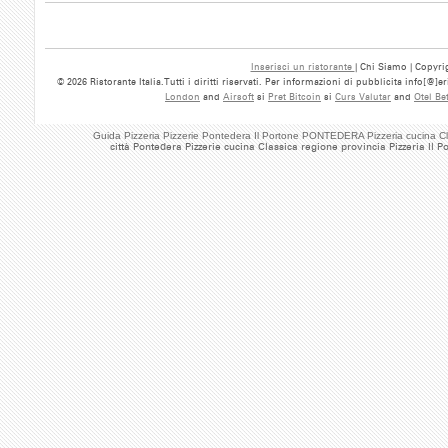
Inserisci un ristorante
| Chi Siamo | Copyrig
© 2026 Ristorante Italia.Tutti i diritti riservati. Per informazioni di pubblicita info[@]
London
and
Airsoft
si
Pret Bitcoin
si
Curs Valutar
and
Otel Be
Guida Pizzeria Pizzerie Pontedera Il Portone PONTEDERA Pizzeria cucina C
città Pontedera Pizzerie cucina Classica regione provincia Pizzeria Il P