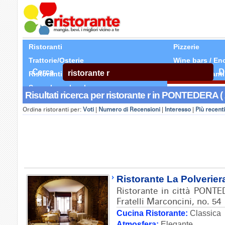
Ristoranti
Pizzerie
Trattorie/Osterie
Wine bars / En
Cerca
D
Ristoranti Etnici
Tutti Ristoranti
Segnala un locale
Risultati ricerca per ristorante r in PONTEDERA ( 
Ordina ristoranti per:
Voti
|
Numero di Recensioni
|
Interesso
|
Più recenti
Ristorante La Polverier
Ristorante in città PONTE
Fratelli Marconcini, no. 54
Cucina Ristorante:
Classica
Atmosfera:
Elegante