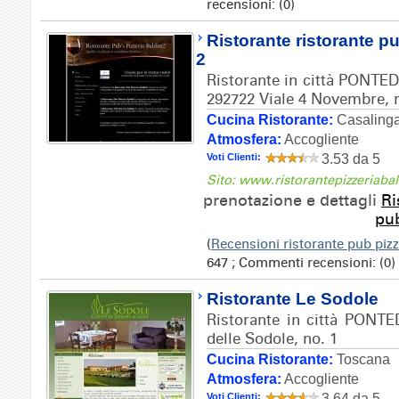
recensioni: (0)
Ristorante ristorante pu
2
Ristorante in città PONTED
292722 Viale 4 Novembre, 
Cucina Ristorante:
Casaling
Atmosfera:
Accogliente
Voti Clienti:
3.53 da 5
Sito: www.ristorantepizzeriaba
prenotazione e dettagli
Ri
pub
(
Recensioni ristorante pub pizz
647 ; Commenti recensioni: (0)
Ristorante Le Sodole
Ristorante in città PONTE
delle Sodole, no. 1
Cucina Ristorante:
Toscana
Atmosfera:
Accogliente
Voti Clienti:
3.64 da 5