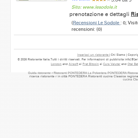
Sito: www.lesodole.it
prenotazione e dettagli
Ri
(
Recensioni Le Sodole
: 0; Vis
recensioni: (0)
Inserisci un ristorante
| Chi Siamo | Copyrig
© 2026 Ristorante Italia.Tutti i diritti riservati. Per informazioni di pubblicita info[@]
London
and
Airsoft
si
Pret Bitcoin
si
Curs Valutar
and
Otel Be
Guida ristorante r Ristoranti PONTEDERA La Polveriera PONTEDERA Ristoran
ricerca ristorante r in città PONTEDERA Ristoranti cucina Classica region
cucina Cl