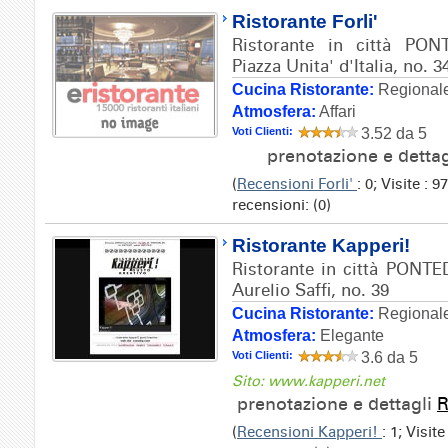
Ristorante Forli'
Ristorante in città PON
Piazza Unita' d'Italia, no. 3
Cucina Ristorante:
Regionale
Atmosfera:
Affari
Voti Clienti:
3.52 da 5
prenotazione e detta
(
Recensioni Forli'
: 0; Visite :
recensioni: (0)
Ristorante Kapperi!
Ristorante in città PONTE
Aurelio Saffi, no. 39
Cucina Ristorante:
Regionale
Atmosfera:
Elegante
Voti Clienti:
3.6 da 5
Sito: www.kapperi.net
prenotazione e dettagli
R
(
Recensioni Kapperi!
: 1; Visit