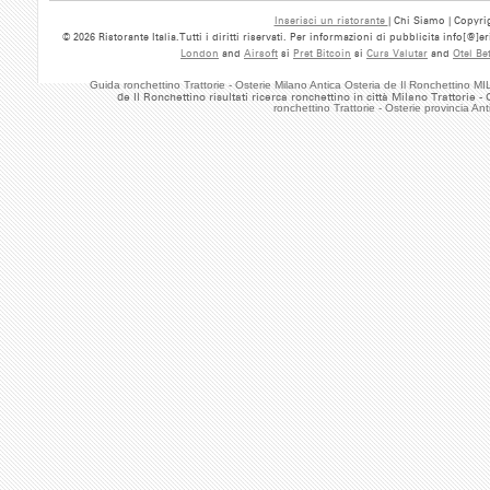
Inserisci un ristorante
| Chi Siamo | Copyrig
© 2026 Ristorante Italia.Tutti i diritti riservati. Per informazioni di pubblicita info[@]
London
and
Airsoft
si
Pret Bitcoin
si
Curs Valutar
and
Otel Be
Guida ronchettino Trattorie - Osterie Milano Antica Osteria de Il Ronchettino M
de Il Ronchettino risultati ricerca ronchettino in città Milano Trattorie 
ronchettino Trattorie - Osterie provincia A