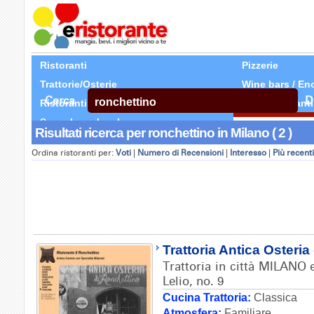
Ristoranti
Pizzerie
Trattorie/Osterie
Wine bars / En
Cerca
D
Ristoranti Etnici
Tutti Ristoranti
Segnala un locale
Risultati ricerca per ronchettino in Milano ( 2 )
Ordina ristoranti per:
Voti
|
Numero di Recensioni
|
Interesso
|
Più recenti
Trattoria Antica Osteria
Trattoria in città MILANO 
Lelio, no. 9
Cucina Trattoria:
Classica
Atmosfera:
Familiare