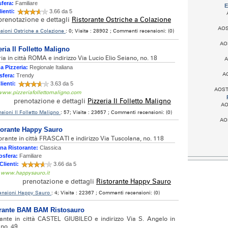
fera:
Familiare
E
lienti:
3.66 da 5
prenotazione e dettagli
Ristorante Ostriche a Colazione
AOST
sioni Ostriche a Colazione
: 0; Visite : 28902 ; Commenti recensioni: (0)
AOS
ria Il Folletto Maligno
ria in città ROMA e indirizzo Via Lucio Elio Seiano, no. 18
A
a Pizzeria:
Regionale Italiana
AO
fera:
Trendy
lienti:
3.63 da 5
AOSTA
 www.pizzeriafollettomaligno.com
prenotazione e dettagli
Pizzeria Il Folletto Maligno
AO
sioni Il Folletto Maligno
: 57; Visite : 23657 ; Commenti recensioni: (0)
AOS
torante Happy Sauro
orante in città FRASCATI e indirizzo Via Tuscolana, no. 118
na Ristorante:
Classica
sfera:
Familiare
Clienti:
3.66 da 5
: www.happysauro.it
prenotazione e dettagli
Ristorante Happy Sauro
ensioni Happy Sauro
: 4; Visite : 22367 ; Commenti recensioni: (0)
orante BAM BAM Ristosauro
rante in città CASTEL GIUBILEO e indirizzo Via S. Angelo in
 no. 49