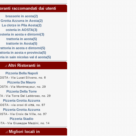
oranti raccomandati dai utenti
brasserie in aosta(2)
Grotta Azzurra in Aosta(2)
La clotze in Pila Aosta(2)
osteria in AOSTA(3)
osteria in aosta e dintorni(3)
trattoria in aosta(5)
trattorie in Aosta(5)
rattoria in aosta e dintorni(5)
attoria in aosta e provincia(5)
ria in sain nicolas val d aosta(5)
Altri Ristoranti in
Pizzeria Bella Napoli
OSTA - Via Lucat Silvano, no. 6
Pizzeria Da Mauro
OSTA - Via Montmayeur, no. 29
Pizzeria Della Torre
A - Via Torre Del Lebbroso, no. 29
Pizzeria Grotta Azzurra
OSTA - via croci di città, no. 97
Pizzeria Grotta Azzurra
STA - Via Croix de Ville, no. 97
Pizzeria Stadio
A - Via Giuseppe Mazzini, no. 14
Migliori locali in