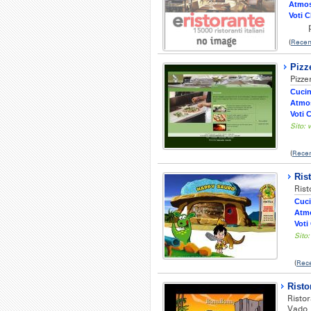
Atmos
Voti C
(
Recen
Pizze
Pizze
Cucin
Atmos
Voti C
Sito:
(
Recen
Ris
Rist
Cuci
Atmo
Voti 
Sito
(
Rec
Rist
Risto
Vado,