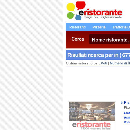
Ristoranti
Pizzerie
Trattorie/
Cerca
Risultati ricerca per in ( 67
Ordina ristoranti per:
Voti
|
Numero di R
Piz
Pizz
Cuc
Atm
Voti