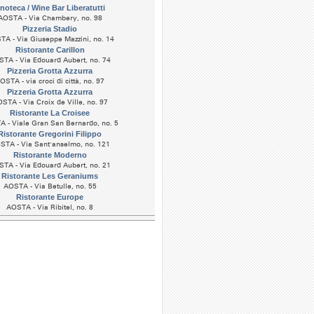
noteca / Wine Bar Liberatutti
AOSTA - Via Chambery, no. 98
Pizzeria Stadio
A - Via Giuseppe Mazzini, no. 14
Ristorante Carillon
TA - Via Edouard Aubert, no. 74
Pizzeria Grotta Azzurra
OSTA - via croci di città, no. 97
Pizzeria Grotta Azzurra
STA - Via Croix de Ville, no. 97
Ristorante La Croisee
 - Viale Gran San Bernardo, no. 5
Ristorante Gregorini Filippo
STA - Via Sant'anselmo, no. 121
Ristorante Moderno
TA - Via Edouard Aubert, no. 21
Ristorante Les Geraniums
AOSTA - Via Betulle, no. 55
Ristorante Europe
AOSTA - Via Ribitel, no. 8