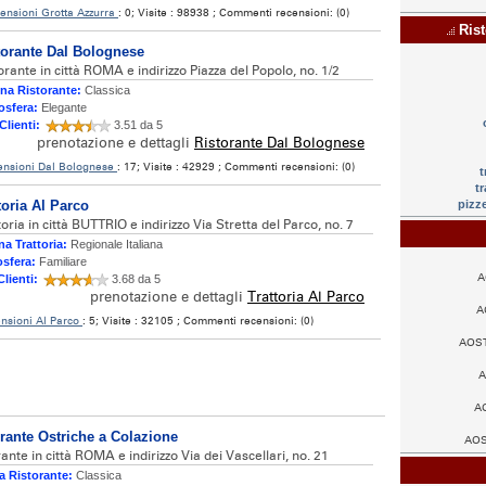
ensioni Grotta Azzurra
: 0; Visite : 98938 ; Commenti recensioni: (0)
Rist
torante Dal Bolognese
orante in città ROMA e indirizzo Piazza del Popolo, no. 1/2
na Ristorante:
Classica
sfera:
Elegante
Clienti:
3.51 da 5
prenotazione e dettagli
Ristorante Dal Bolognese
ensioni Dal Bolognese
: 17; Visite : 42929 ; Commenti recensioni: (0)
t
tr
toria Al Parco
pizze
toria in città BUTTRIO e indirizzo Via Stretta del Parco, no. 7
a Trattoria:
Regionale Italiana
sfera:
Familiare
A
Clienti:
3.68 da 5
prenotazione e dettagli
Trattoria Al Parco
A
nsioni Al Parco
: 5; Visite : 32105 ; Commenti recensioni: (0)
AOST
A
AO
rante Ostriche a Colazione
AOST
ante in città ROMA e indirizzo Via dei Vascellari, no. 21
a Ristorante:
Classica