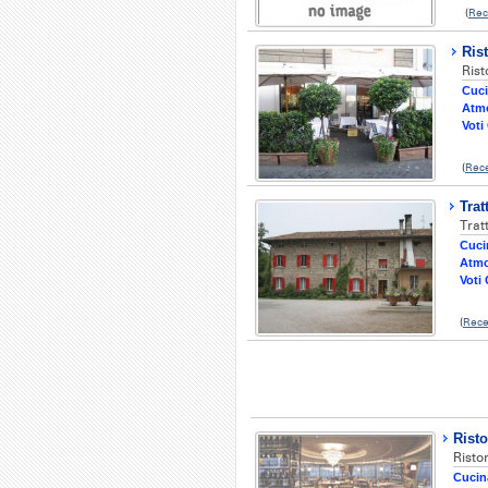
(
Rec
Ris
Rist
Cuci
Atmo
Voti 
(
Rec
Trat
Trat
Cucin
Atmo
Voti 
(
Rece
Risto
Ristor
Cucin