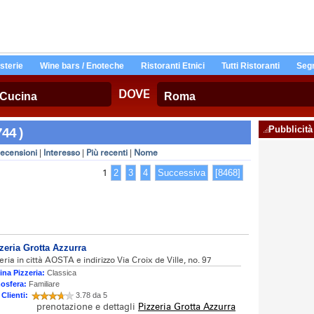
Osterie
Wine bars / Enoteche
Ristoranti Etnici
Tutti Ristoranti
Segn
DOVE
Pubblicità
744 )
ecensioni
|
Interesso
|
Più recenti
|
Nome
1
2
3
4
Successiva
[8468]
zeria Grotta Azzurra
eria in città AOSTA e indirizzo Via Croix de Ville, no. 97
ina Pizzeria:
Classica
osfera:
Familiare
 Clienti:
3.78 da 5
prenotazione e dettagli
Pizzeria Grotta Azzurra