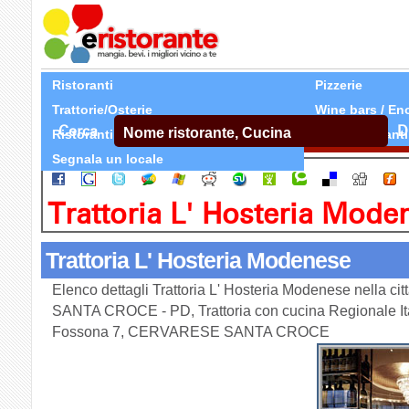
Ristoranti
Pizzerie
Trattorie/Osterie
Wine bars / En
Cerca
D
Ristoranti Etnici
Tutti Ristoranti
Segnala un locale
Trattoria L' Hosteria Mode
Trattoria L' Hosteria Modenese
Elenco dettagli Trattoria L' Hosteria Modenese nella 
SANTA CROCE - PD, Trattoria con cucina Regionale Ita
Fossona 7, CERVARESE SANTA CROCE