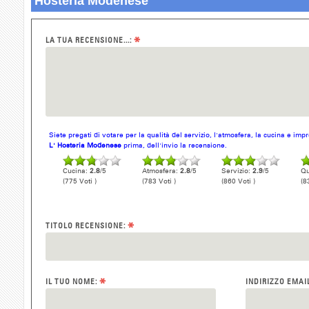
Hosteria Modenese
*
LA TUA RECENSIONE...:
Siete pregati di votare per la qualità del servizio, l'atmosfera, la cucina e im
L' Hosteria Modenese
prima, dell'invio la recensione.
Cucina:
2.8
/5
Atmosfera:
2.8
/5
Servizio:
2.9
/5
Qu
(775 Voti )
(783 Voti )
(860 Voti )
(8
*
TITOLO RECENSIONE:
*
IL TUO NOME:
INDIRIZZO EMAI