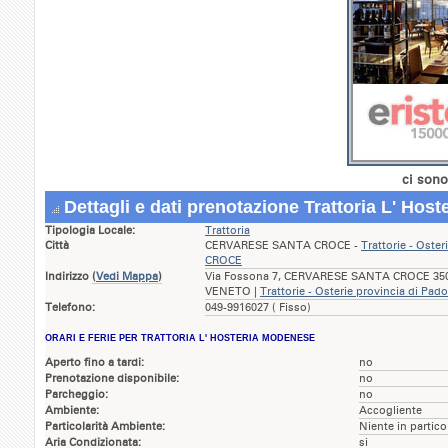
ci sono
Dettagli e dati prenotazione Trattoria L' Hos
Tipologia Locale:
Trattoria
Città
CERVARESE SANTA CROCE -
Trattorie - Ost
CROCE
Indirizzo
(
Vedi Mappa
)
Via Fossona 7, CERVARESE SANTA CROCE 35030
VENETO |
Trattorie - Osterie provincia di Pad
Telefono:
049-9916027 ( Fisso)
ORARI E FERIE PER TRATTORIA L' HOSTERIA MODENESE
Aperto fino a tardi:
no
Prenotazione disponibile:
no
Parcheggio:
no
Ambiente:
Accogliente
Particolarità Ambiente:
Niente in partico
Aria Condizionata:
si