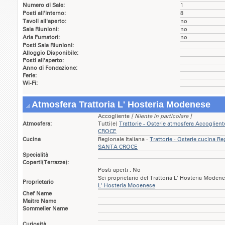
Numero di Sale:
1
Posti all'interno:
8
Tavoli all'aperto:
no
Sala Riunioni:
no
Aria Fumatori:
no
Posti Sala Riunioni:
Alloggio Disponibile:
Posti all'aperto:
Anno di Fondazione:
Ferie:
Wi-Fi:
Atmosfera Trattoria L' Hosteria Modenese
Accogliente
[ Niente in particolare ]
Atmosfera:
Tutti(e)
Trattorie - Osterie atmosfera Accogli
CROCE
Cucina
Regionale Italiana -
Trattorie - Osterie cucina R
SANTA CROCE
Specialità
Coperti(Terrazze):
Posti aperti : No
Sei proprietario del Trattoria L' Hosteria Moden
Proprietario
L' Hosteria Modenese
Chef Name
Maitre Name
Sommelier Name
Curiosità