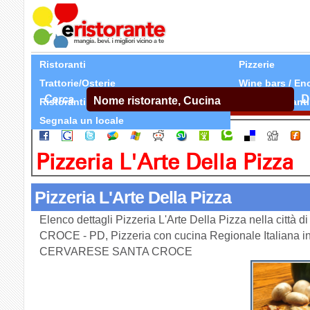
Ristoranti
Pizzerie
Trattorie/Osterie
Wine bars / En
Cerca
D
Ristoranti Etnici
Tutti Ristoranti
Segnala un locale
Pizzeria L'Arte Della Pizza
Pizzeria L'Arte Della Pizza
Elenco dettagli Pizzeria L'Arte Della Pizza nella ci
CROCE - PD, Pizzeria con cucina Regionale Italiana in
CERVARESE SANTA CROCE