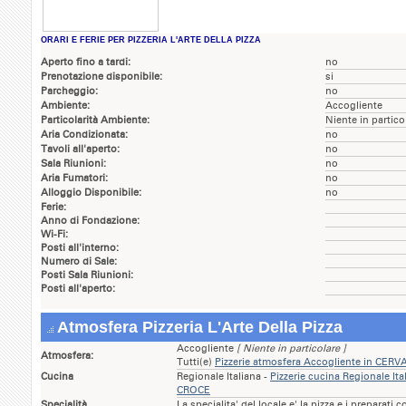
ORARI E FERIE PER PIZZERIA L'ARTE DELLA PIZZA
Aperto fino a tardi:
no
Prenotazione disponibile:
si
Parcheggio:
no
Ambiente:
Accogliente
Particolarità Ambiente:
Niente in partico
Aria Condizionata:
no
Tavoli all'aperto:
no
Sala Riunioni:
no
Aria Fumatori:
no
Alloggio Disponibile:
no
Ferie:
Anno di Fondazione:
Wi-Fi:
Posti all'interno:
Numero di Sale:
Posti Sala Riunioni:
Posti all'aperto:
Atmosfera Pizzeria L'Arte Della Pizza
Accogliente
[ Niente in particolare ]
Atmosfera:
Tutti(e)
Pizzerie atmosfera Accogliente in C
Cucina
Regionale Italiana -
Pizzerie cucina Regionale 
CROCE
Specialità
La specialita' del locale e' la pizza e i preparati 