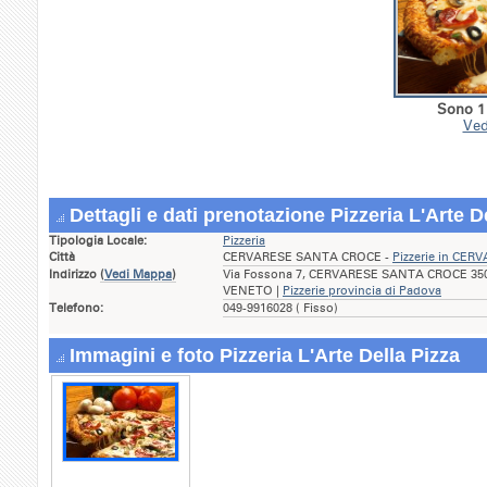
Sono 1 
Ved
Dettagli e dati prenotazione Pizzeria L'Arte D
Tipologia Locale:
Pizzeria
Città
CERVARESE SANTA CROCE -
Pizzerie in CE
Indirizzo
(
Vedi Mappa
)
Via Fossona 7, CERVARESE SANTA CROCE 35030
VENETO |
Pizzerie provincia di Padova
Telefono:
049-9916028 ( Fisso)
Immagini e foto Pizzeria L'Arte Della Pizza