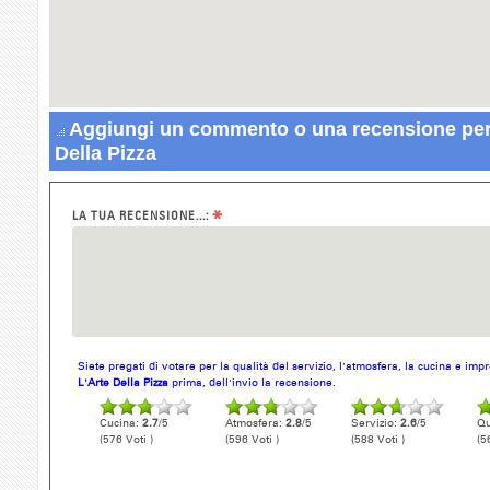
Aggiungi un commento o una recensione per 
Della Pizza
*
LA TUA RECENSIONE...:
Siete pregati di votare per la qualità del servizio, l'atmosfera, la cucina e im
L'Arte Della Pizza
prima, dell'invio la recensione.
Cucina:
2.7
/5
Atmosfera:
2.8
/5
Servizio:
2.6
/5
Qu
(576 Voti )
(596 Voti )
(588 Voti )
(5