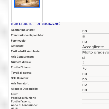
ORARI E FERIE PER TRATTORIA DA MARIÙ
Aperto fino a tardi:
no
Prenotazione disponibile:
si
Parcheggio:
no
Ambiente:
Accogliente
Particolarità Ambiente:
Molto gradevo
Aria Condizionata:
si
Numero di Sale:
2
Posti all'interno:
70
Tavoli all'aperto:
no
Sala Riunioni:
no
Aria Fumatori:
no
Alloggio Disponibile:
no
Ferie:
Posti Sala Riunioni:
Posti all'aperto:
Anno di Fondazione:
Wi-Fi: