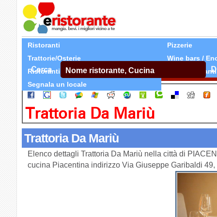
Ristoranti
Pizzerie
Trattorie/Osterie
Wine bars / En
Cerca
D
Ristoranti Etnici
Tutti Ristoranti
Segnala un locale
Trattoria Da Mariù
Trattoria Da Mariù
Elenco dettagli Trattoria Da Mariù nella città di PIACEN
cucina Piacentina indirizzo Via Giuseppe Garibaldi 4