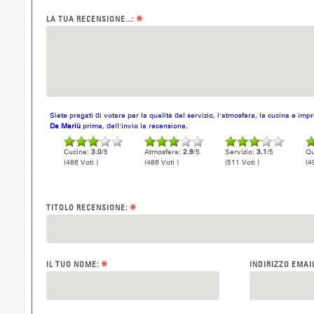
*
LA TUA RECENSIONE...:
Siete pregati di votare per la qualità del servizio, l'atmosfera, la cucina e im
Da Mariù
prima, dell'invio la recensione.
Cucina:
3.0
/5
Atmosfera:
2.9
/5
Servizio:
3.1
/5
Qu
(486 Voti )
(486 Voti )
(511 Voti )
(4
*
TITOLO RECENSIONE:
*
IL TUO NOME:
INDIRIZZO EMAI