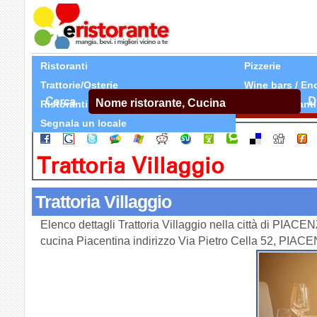
Ristoranti
Pizzerie
Trattorie/Osterie
Wine bars / En
Cerca
D
Ristoranti Etnici
Tutti Ristoranti
Segnala un locale
Trattoria Villaggio
Trattoria Villaggio
Elenco dettagli Trattoria Villaggio nella città di PIACEN
cucina Piacentina indirizzo Via Pietro Cella 52, PIAC