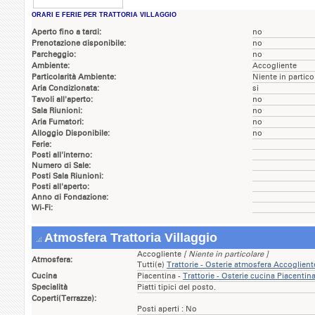
ORARI E FERIE PER TRATTORIA VILLAGGIO
Aperto fino a tardi:
no
Prenotazione disponibile:
no
Parcheggio:
no
Ambiente:
Accogliente
Particolarità Ambiente:
Niente in partico
Aria Condizionata:
si
Tavoli all'aperto:
no
Sala Riunioni:
no
Aria Fumatori:
no
Alloggio Disponibile:
no
Ferie:
Posti all'interno:
Numero di Sale:
Posti Sala Riunioni:
Posti all'aperto:
Anno di Fondazione:
Wi-Fi:
Atmosfera Trattoria Villaggio
Accogliente
[ Niente in particolare ]
Atmosfera:
Tutti(e)
Trattorie - Osterie atmosfera Accoglie
Cucina
Piacentina -
Trattorie - Osterie cucina Piacenti
Specialità
Piatti tipici del posto.
Coperti(Terrazze):
Posti aperti : No