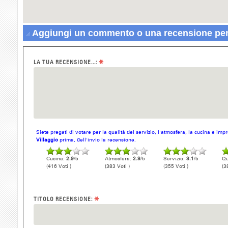
Aggiungi un commento o una recensione per T
*
LA TUA RECENSIONE...:
Siete pregati di votare per la qualità del servizio, l'atmosfera, la cucina e im
Villaggio
prima, dell'invio la recensione.
Cucina:
2.9
/5
Atmosfera:
2.9
/5
Servizio:
3.1
/5
Qu
(416 Voti )
(383 Voti )
(355 Voti )
(3
*
TITOLO RECENSIONE: