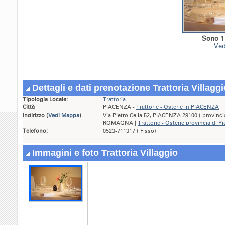
Sono 1 
Ved
Dettagli e dati prenotazione Trattoria Villaggi
Tipologia Locale:
Trattoria
Città
PIACENZA -
Trattorie - Osterie in PIACENZA
Indirizzo
(
Vedi Mappa
)
Via Pietro Cella 52, PIACENZA 29100 ( provinc
ROMAGNA |
Trattorie - Osterie provincia di P
Telefono:
0523-711317 ( Fisso)
Immagini e foto Trattoria Villaggio