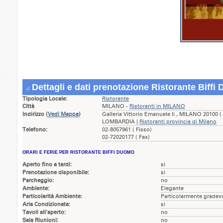
Dettagli e dati prenotazione Ristorante Biff
Tipologia Locale:
Ristorante
Città
MILANO -
Ristoranti in MILANO
Indirizzo
(
Vedi Mappa
)
Galleria Vittorio Emanuele Ii , MILANO 20100 (
LOMBARDIA |
Ristoranti provincia di Milano
Telefono:
02-8057961 ( Fisso)
02-72020177 ( Fax)
ORARI E FERIE PER RISTORANTE BIFFI DUOMO
Aperto fino a tardi:
si
Prenotazione disponibile:
si
Parcheggio:
no
Ambiente:
Elegante
Particolarità Ambiente:
Particolarmente gradev
Aria Condizionata:
si
Tavoli all'aperto:
no
Sala Riunioni:
no