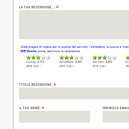
*
LA TUA RECENSIONE...:
Siete pregati di votare per la qualità del servizio, l'atmosfera, la cucina e im
Biffi Duomo
prima, dell'invio la recensione.
Cucina:
2.7
/5
Atmosfera:
2.9
/5
Servizio:
2.9
/5
Qu
(608 Voti )
(594 Voti )
(575 Voti )
(6
*
TITOLO RECENSIONE:
*
IL TUO NOME:
INDIRIZZO EMAI