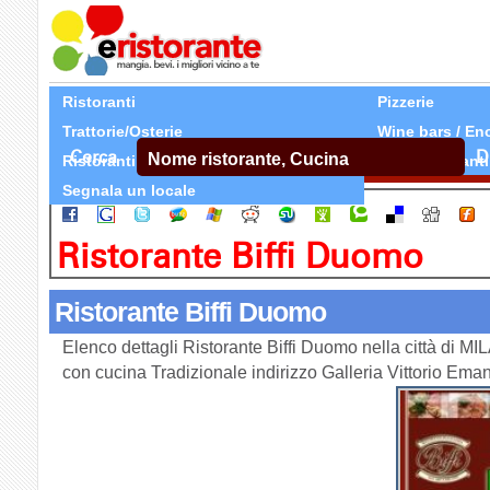
Ristoranti
Pizzerie
Trattorie/Osterie
Wine bars / En
Cerca
D
Ristoranti Etnici
Tutti Ristoranti
Segnala un locale
Ristorante Biffi Duomo
Ristorante Biffi Duomo
Elenco dettagli Ristorante Biffi Duomo nella città di MI
con cucina Tradizionale indirizzo Galleria Vittorio Ema