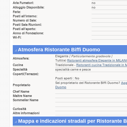
Aria Fumatori:
no
Alloggio Disponibile:
no
Ferie:
Posti all'interno:
Numero di Sale:
Posti Sala Riunioni:
Posti all'aperto:
Anno di Fondazione:
Wi-Fi:
Atmosfera Ristorante Biffi Duomo
Elegante
[ Particolarmente gradevole ]
Atmosfera:
Tutti(e)
Ristoranti atmosfera Elegante in MILA
Cucina
Tradizionale -
Ristoranti cucina Tradizionale i
Specialità
specialità carne e pesce
Coperti(Terrazze):
Posti aperti : No
Sei proprietario del Ristorante Biffi Duomo?
Aggi
Proprietario
Duomo
Chef Name
Maitre Name
Sommelier Name
Curiosità
Altre informazioni
Mappa e indicazioni stradali per Ristorante 