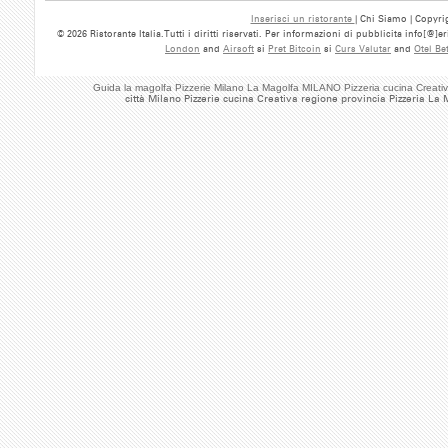
Inserisci un ristorante
| Chi Siamo | Copyrig
© 2026 Ristorante Italia.Tutti i diritti riservati. Per informazioni di pubblicita info[@]
London
and
Airsoft
si
Pret Bitcoin
si
Curs Valutar
and
Otel Be
Guida la magolfa Pizzerie Milano La Magolfa MILANO Pizzeria cucina Creati
città Milano Pizzerie cucina Creativa regione provincia Pizzeria La