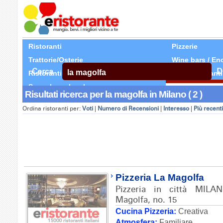
Ristoranti
Pizzerie
Trattorie/Osterie
Wine bars / En
Cerca
D
Ristoranti Etnici
Tutti Ristoranti
Segnala un locale
Risultati ricerca per la magolfa in Milano ( 2 )
Ordina ristoranti per:
Voti
|
Numero di Recensioni
|
Interesso
|
Più recenti
Pizzeria La Magolfa
Pizzeria in città MILA
Magolfa, no. 15
Cucina Pizzeria:
Creativa
Atmosfera:
Familiare